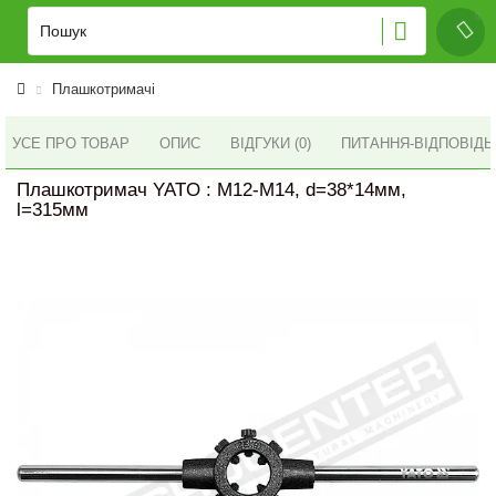
Плашкотримачі
УСЕ ПРО ТОВАР
ОПИС
ВІДГУКИ (0)
ПИТАННЯ-ВІДПОВІД
Плашкотримач YATO : M12-M14, d=38*14мм,
l=315мм