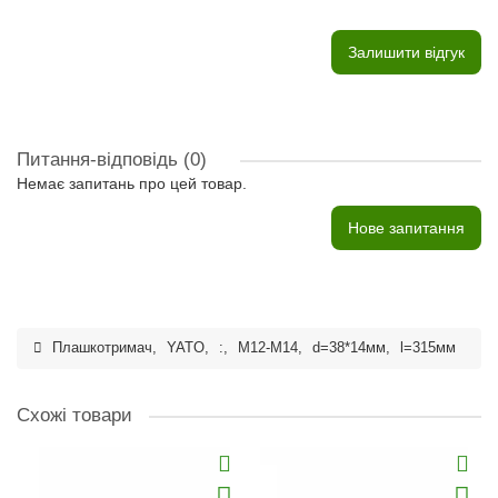
Залишити відгук
Питання-відповідь
(0)
Немає запитань про цей товар.
Нове запитання
Плашкотримач
,
YATO
,
:
,
M12-M14
,
d=38*14мм
,
l=315мм
Схожі товари