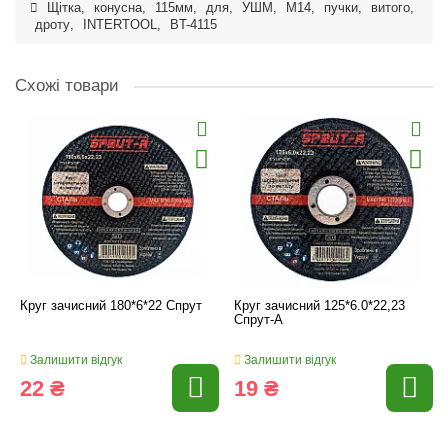
Щітка
,
конусна
,
115мм
,
для
,
УШМ
,
М14
,
пучки
,
витого
,
дроту
,
INTERTOOL
,
BT-4115
Схожі товари
Круг зачисний 180*6*22 Спрут
Круг зачисний 125*6.0*22,23
Спрут-А
Залишити відгук
Залишити відгук
22 ₴
19 ₴