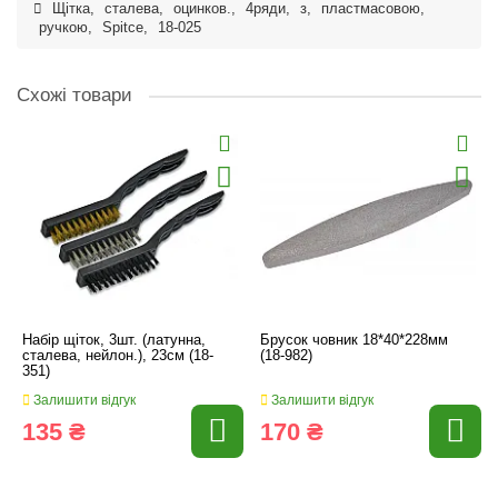
Щітка
,
сталева
,
оцинков.
,
4ряди
,
з
,
пластмасовою
,
ручкою
,
Spitce
,
18-025
Схожі товари
Набір щіток, 3шт. (латунна,
Брусок човник 18*40*228мм
сталева, нейлон.), 23см (18-
(18-982)
351)
Залишити відгук
Залишити відгук
135 ₴
170 ₴