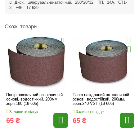
Диск
,
шліфувально-заточний
,
250*20*32
,
ПП
,
14А
,
СТ1-
3
,
F46
,
17-639
Схожі товари
Папір наждачний на тканинній
Папір наждачний на тканинній
основі, водостійкий, 200мм,
основі, водостійкий, 200мм,
зерн.180 (18-605)
зерн.240 VST (18-606)
Залишити відгук
Залишити відгук
65 ₴
65 ₴