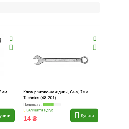
32мм
Ключ ріжково-накидний, Cr-V, 7мм
Ключ ріжко
Technics (48-201)
Technics (4
Залишити відгук
Залишити ві
упити
Купити
14 ₴
19 ₴