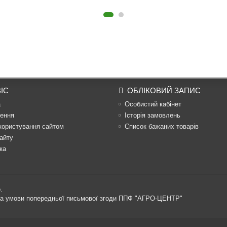
ІС
ОБЛІКОВИЙ ЗАПИС
а
Особистий кабінет
ення
Історія замовлень
користування сайтом
Список бажаних товарів
айту
ка
.
 за умови попередньої письмової згоди ППФ "АГРО-ЦЕНТР"