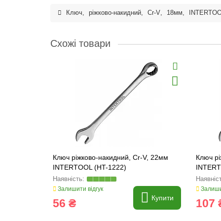
Ключ
,
ріжково-накидний
,
Cr-V
,
18мм
,
INTERTO
Схожі товари
Ключ ріжково-накидний, Cr-V, 22мм
Ключ рі
INTERTOOL (HT-1222)
INTERT
Залишити відгук
Залиши
Купити
56 ₴
107 