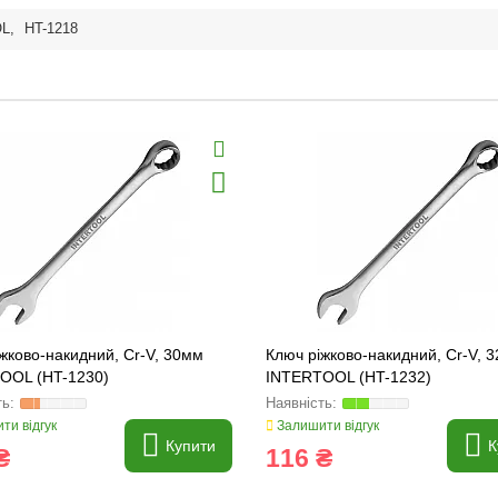
OL
,
HT-1218
жково-накидний, Cr-V, 30мм
Ключ ріжково-накидний, Cr-V, 
OOL (HT-1230)
INTERTOOL (HT-1232)
ти відгук
Залишити відгук
Купити
К
₴
116 ₴