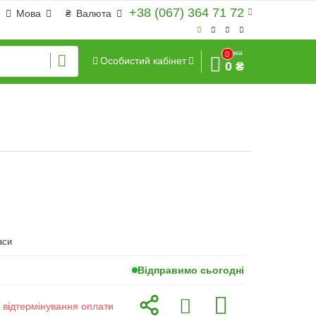
+38 (067) 364 71 72
Мова
₴
Валюта
Сума
0
Особистий кабінет
0 ₴
аси
Відправимо сьогодні
з відтермінування оплати