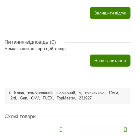
Залишити відгук
Питання-відповідь
(0)
Немає запитань про цей товар.
Нове запитання
Ключ
,
комбінований
,
шарнірний
,
з
,
тріскачкою
,
19мм
,
2rd
,
Gen
,
Cr-V
,
FLEX
,
TopMaster
,
231927
Схожі товари