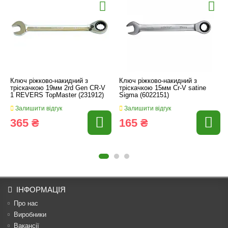
Ключ ріжково-накидний з
Ключ ріжково-накидний з
тріскачкою 19мм 2rd Gen CR-V
тріскачкою 15мм Cr-V satine
1 REVERS TopMaster (231912)
Sigma (6022151)
Залишити відгук
Залишити відгук
365 ₴
165 ₴
ІНФОРМАЦІЯ
Про нас
Виробники
Вакансії