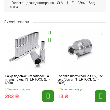
Головка
,
дванадцятигранна
,
Cr-V
,
1
,
2"
,
22мм
,
Berg
,
50-084
Схожі товари
Набір подовжених головок на
Головка шестигранна Cr-V, 1/2"
планці, 8 од. INTERTOOL (ET-
8мм*38мм INTERTOOL (ET-
6009)
0008)
Залишити відгук
Залишити відгук
282 ₴
13 ₴