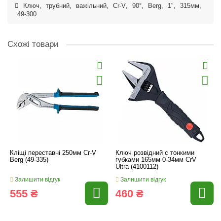
Ключ
,
трубний
,
важільний
,
Cr-V
,
90°
,
Berg
,
1"
,
315мм
,
49-300
Схожі товари
Кліщі переставні 250мм Cr-V
Ключ розвідний с тонкими
Berg (49-335)
губками 165мм 0-34мм CrV
Ultra (4100112)
Залишити відгук
Залишити відгук
555 ₴
460 ₴