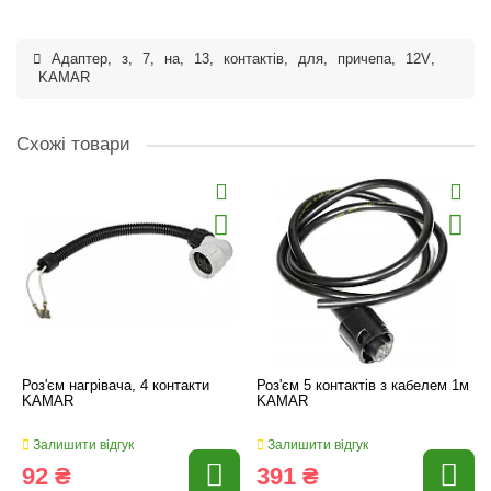
Адаптер
,
з
,
7
,
на
,
13
,
контактів
,
для
,
причепа
,
12V
,
KAMAR
Схожі товари
Роз'єм нагрівача, 4 контакти
Роз'єм 5 контактів з кабелем 1м
KAMAR
KAMAR
Залишити відгук
Залишити відгук
92 ₴
391 ₴