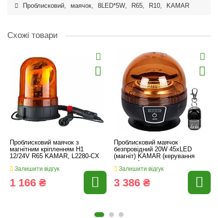
Проблисковий
,
маячок
,
8LED*5W
,
R65
,
R10
,
KAMAR
Схожі товари
Проблисковий маячок з
Проблисковий маячок
магнітним кріпленням H1
безпровідний 20W 45xLED
12/24V R65 KAMAR, L2280-CX
(магніт) KAMAR (керування
пультом)
Залишити відгук
Залишити відгук
1 166 ₴
3 386 ₴