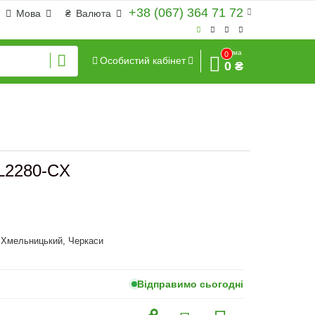
+38 (067) 364 71 72
Мова
₴
Валюта
Сума
0
Особистий кабінет
0 ₴
 L2280-CX
, Хмельницький, Черкаси
Відправимо сьогодні