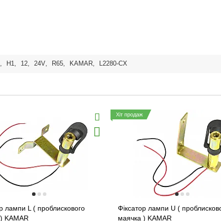
,
H1
,
12
,
24V
,
R65
,
KAMAR
,
L2280-CX
Хіт продаж
р лампи L ( проблискового
Фіксатор лампи U ( проблисков
 ) KAMAR
маячка ) KAMAR