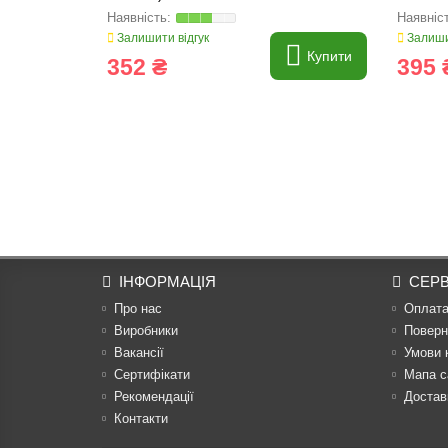
Залишити відгук
Залиши
Купити
352 ₴
395 
ІНФОРМАЦІЯ
СЕРВ
Про нас
Оплат
Виробники
Поверн
Вакансії
Умови 
Сертифікати
Мапа с
Рекомендації
Достав
Контакти