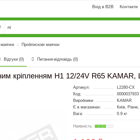
Вхід в B2B
Контакти
і маячки
Проблискові маячки
Відгуки (0)
Питання-відповідь
(0)
тним кріпленням H1 12/24V R65 KAMAR,
Артикул:
L2280-CX
Код:
0000037933
Виробники
KAMAR
Є в магазинах:
Київ, Рівне
Вага:
0.9 кг