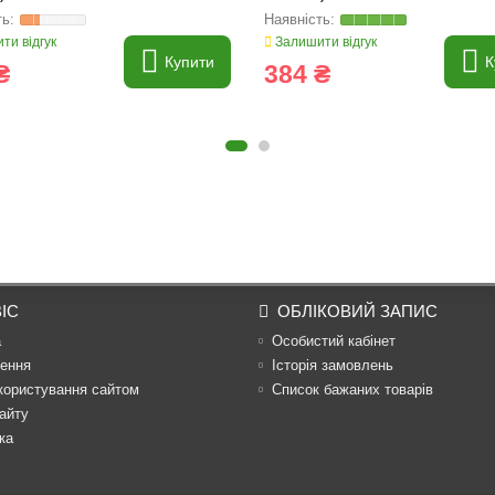
ти відгук
Залишити відгук
Купити
К
₴
384 ₴
ІС
ОБЛІКОВИЙ ЗАПИС
а
Особистий кабінет
ення
Історія замовлень
користування сайтом
Список бажаних товарів
айту
ка