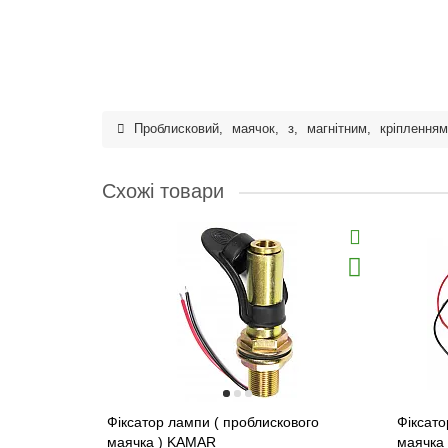
Проблисковий
,
маячок
,
з
,
магнітним
,
кріпленням
Схожі товари
Фіксатор лампи ( проблискового
Фіксато
маячка ) KAMAR
маячка