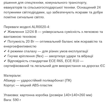
рішення для спецтехніки, комунального транспорту,
евакуаторів та сільськогосподарської техніки. Оснащений 24
потужними світлодіодами, що забезпечують яскраве та добре
помітне сигнальне світло.
Переваги моделі ALR0020-4:
✔ Живлення 12/24 В — універсальна сумісність з легковою та
вантажною технікою
✔ Потужність 20 Вт — оптимальний баланс між яскравістю та
енергоефективністю
✔ 4 режими спалаху — для різних умов експлуатації
✔ Гнучке кріплення (flex) — амортизує удари та вібрації
✔ Відповідність стандартам ECE R65, ECE R10 —
сертифікований та легальний для використання на дорогах ЄС
Матеріали:
Абажур — ударостійкий полікарбонат (ПК)
Корпус — міцний ABS-пластик
Упаковка: картонна коробка (розміри 140×140×260 мм)
Вага: 590 г