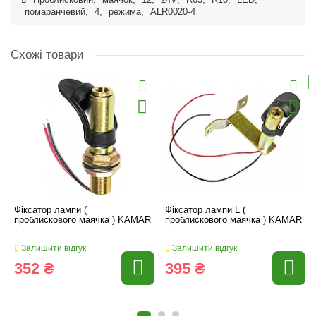
Проблисковий
,
маячок
,
12
,
24V
,
R65
,
R10
,
LED
,
помаранчевий
,
4
,
режима
,
ALR0020-4
Схожі товари
Фіксатор лампи (
Фіксатор лампи L (
проблискового маячка ) KAMAR
проблискового маячка ) KAMAR
Залишити відгук
Залишити відгук
352 ₴
395 ₴