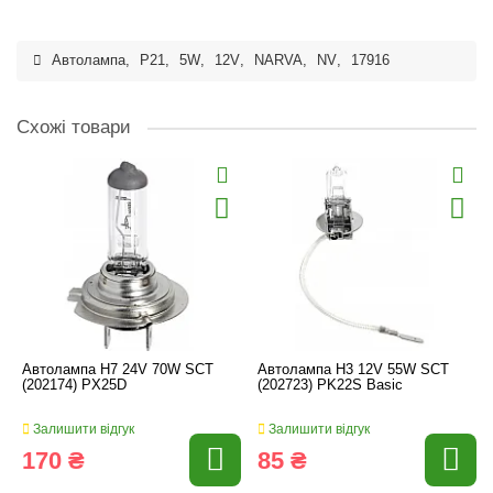
Автолампа
,
P21
,
5W
,
12V
,
NARVA
,
NV
,
17916
Схожі товари
Автолампа H7 24V 70W SCT
Автолампа H3 12V 55W SCT
(202174) PX25D
(202723) PK22S Basic
Залишити відгук
Залишити відгук
170 ₴
85 ₴