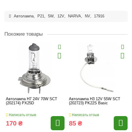
Автолампа
,
P21
,
5W
,
12V
,
NARVA
,
NV
,
17916
Похожие товары
Автолампа H7 24V 70W SCT
Автолампа H3 12V 55W SCT
(202174) PX25D
(202723) PK22S Basic
Написать отзыв
Написать отзыв
170 ₴
85 ₴