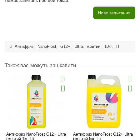
Немає запитань про цей товар.
Нове запитання
Антифриз
,
NanoFrost
,
G12+
,
Ultra
,
жовтий
,
10кг
,
П
Також вас можуть зацікавити
Антифриз NanoFrost G12+ Ultra
Антифриз NanoFrost G12+ Ultra
(жовтий,1кг, П)
(жовтий,5кг, П)