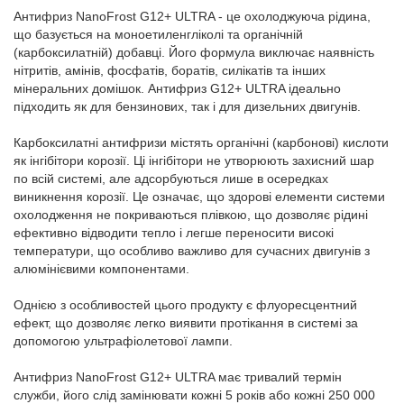
Антифриз NanoFrost G12+ ULTRA - це охолоджуюча рідина,
що базується на моноетиленгліколі та органічній
(карбоксилатній) добавці. Його формула виключає наявність
нітритів, амінів, фосфатів, боратів, силікатів та інших
мінеральних домішок. Антифриз G12+ ULTRA ідеально
підходить як для бензинових, так і для дизельних двигунів.
Карбоксилатні антифризи містять органічні (карбонові) кислоти
як інгібітори корозії. Ці інгібітори не утворюють захисний шар
по всій системі, але адсорбуються лише в осередках
виникнення корозії. Це означає, що здорові елементи системи
охолодження не покриваються плівкою, що дозволяє рідині
ефективно відводити тепло і легше переносити високі
температури, що особливо важливо для сучасних двигунів з
алюмінієвими компонентами.
Однією з особливостей цього продукту є флуоресцентний
ефект, що дозволяє легко виявити протікання в системі за
допомогою ультрафіолетової лампи.
Антифриз NanoFrost G12+ ULTRA має тривалий термін
служби, його слід замінювати кожні 5 років або кожні 250 000