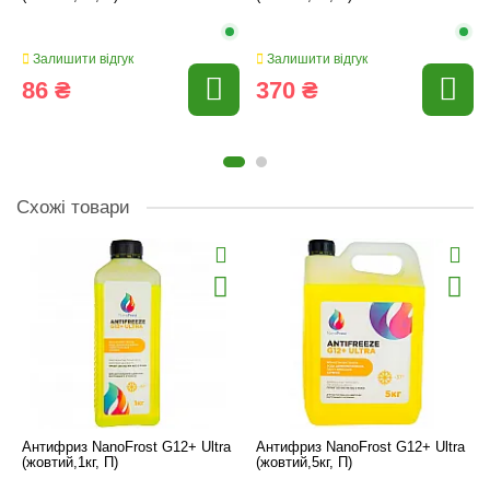
Залишити відгук
Залишити відгук
86 ₴
370 ₴
Схожі товари
Антифриз NanoFrost G12+ Ultra
Антифриз NanoFrost G12+ Ultra
(жовтий,1кг, П)
(жовтий,5кг, П)