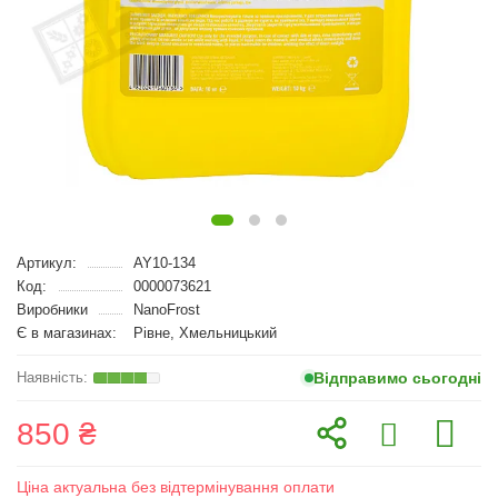
Артикул:
AY10-134
Код:
0000073621
Виробники
NanoFrost
Є в магазинах:
Рівне, Хмельницький
Відправимо сьогодні
850 ₴
Ціна актуальна без відтермінування оплати