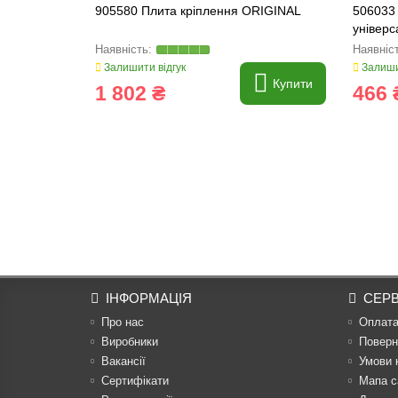
905580 Плита кріплення ORIGINAL
506033 
універ
420x10
Залишити відгук
Залиши
Купити
1 802 ₴
466 
ІНФОРМАЦІЯ
СЕРВ
Про нас
Оплат
Виробники
Поверн
Вакансії
Умови 
Сертифікати
Мапа с