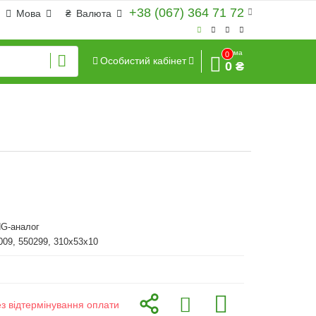
+38 (067) 364 71 72
Мова
₴
Валюта
Сума
0
Особистий кабінет
0 ₴
G-аналог
009, 550299, 310x53x10
ез відтермінування оплати