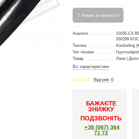
Немає в наявності
Аналоги
15035-CA B
550299 KO
Техніка
Kockerling (
Тип техніки
Грунтооброб
Товар
Лапи | Доло
Всі характеристики
Відгуків: 0
БАЖАЄТЕ
ЗНИЖКУ
ПОДЗВОНІТЬ
+38 (067) 364
71 72