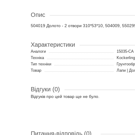
Опис
504019 Долото - 2 отвори 310*53*10, 504009, 55029
Характеристики
Аналоги
15035-CA
Техніка
Kockerling
Тип техніки
Грунтообр
Товар
Лапи | До
Відгуки (0)
Відгуків про цей товар ще не було.
Питання-відповідь
(0)