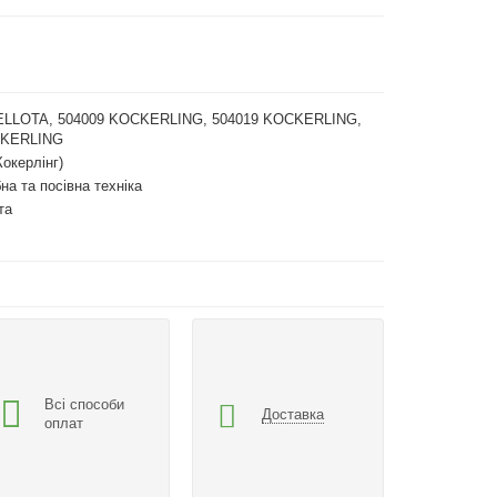
ELLOTA, 504009 KOCKERLING, 504019 KOCKERLING,
CKERLING
Кокерлінг)
на та посівна техніка
та
Всі способи
Доставка
оплат