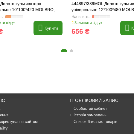
Долото культиватора
444897/339MOL Долото культи
сальне 10*100*420 MOLBRO,
універсальне 12*100*480 MOL
0
480x100, 448379, 448380, 9000
ти відгук
Залишити відгук
Купити
К
₴
656 ₴
ІС
ОБЛІКОВИЙ ЗАПИС
а
Особистий кабінет
ення
Історія замовлень
користування сайтом
Список бажаних товарів
айту