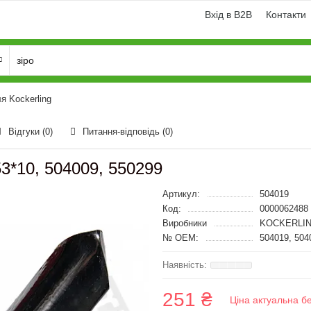
Вхід в B2B
Контакти
я Kockerling
Відгуки (0)
Питання-відповідь
(0)
53*10, 504009, 550299
Артикул:
504019
Код:
0000062488
Виробники
KOCKERLIN
№ OEM:
504019, 504
251 ₴
Ціна актуальна б