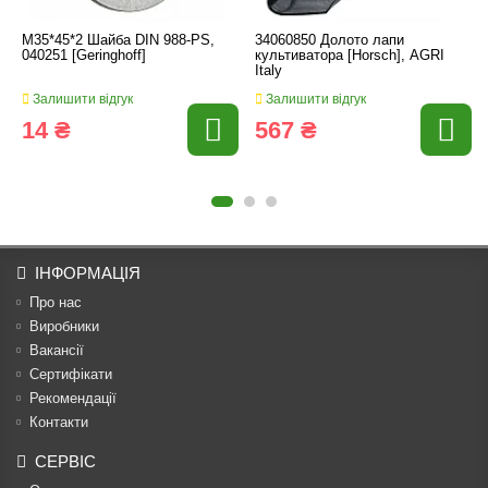
M35*45*2 Шайба DIN 988-PS,
34060850 Долото лапи
040251 [Geringhoff]
культиватора [Horsch], AGRI
Italy
Залишити відгук
Залишити відгук
14 ₴
567 ₴
ІНФОРМАЦІЯ
Про нас
Виробники
Вакансії
Сертифікати
Рекомендації
Контакти
СЕРВІС