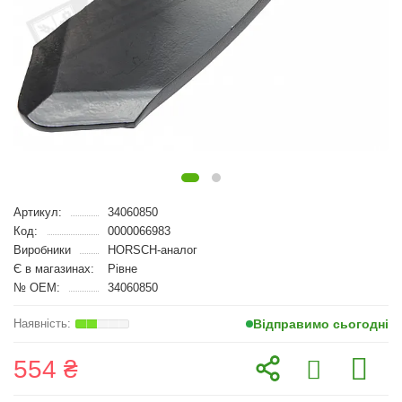
Артикул:
34060850
Код:
0000066983
Виробники
HORSCH-аналог
Є в магазинах:
Рівне
№ OEM:
34060850
Відправимо сьогодні
554 ₴