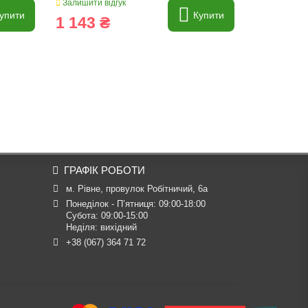
Залишити відгук
Залишити ві
упити
Купити
1 143 ₴
1 143 
ГРАФІК РОБОТИ
м. Рівне, провулок Робітничий, 6а
Понеділок - П’ятниця: 09:00-18:00

Субота: 09:00-15:00

Неділя: вихідний
+38 (067) 364 71 72