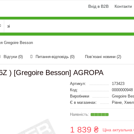
Вхід в B2B
Контакти
я Gregoire Besson
Відгуки (0)
Питання-відповідь
(0)
Пов’язані новини
(2)
6Z ) [Gregoire Besson] AGROPA
Артикул:
173423
Код:
0000000948
Виробники
Gregoire Be
Є в магазинах:
Рівне, Хмел
1 839 ₴
Ціна актуальна 