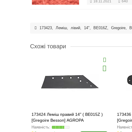
18.11.2021
640
173423
,
Леміш
,
лівий
,
14"
,
BE016Z
,
Gregoire
,
B
Схожі товари
173424 Леміш правий 14" ( BE015Z )
173436 
[Gregoire Besson] AGROPA
[Grego