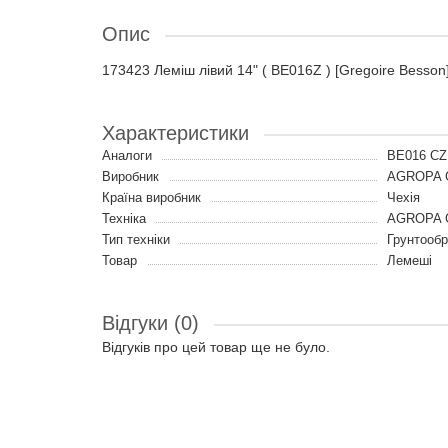
Опис
173423 Леміш лівий 14" ( BE016Z ) [Gregoire Bess
Характеристики
Аналоги
BE016 CZ
Виробник
AGROPA 
Країна виробник
Чехія
Техніка
AGROPA GR
Тип техніки
Грунтообр
Товар
Лемеші
Відгуки (0)
Відгуків про цей товар ще не було.