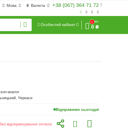
+38 (067) 364 71 72
Мова
₴
Валюта
Сума
0
Особистий кабінет
0 ₴
sson-аналог
ьницький, Черкаси
Відправимо сьогодні
без відтермінування оплати