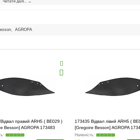
Читати далі... →
esson
,
AGROPA
Відвал правий ARH5 ( BE029 )
173435 Відвал лівий ARH5 ( BE
ire Besson] AGROPA 173483
[Gregoire Besson] AGROPA 1734
173429