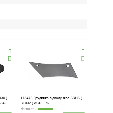
030 )
173475 Грудинка відвалу ліва ARH5 (
173476 Гру
84 /
BE032 ) AGROPA
BE031 ) [G