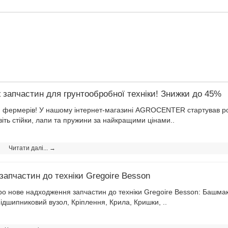
 запчастин для грунтообробної техніки! Знижки до 45%
я фермерів! У нашому інтернет-магазині AGROCENTER стартував роз
іть стійки, лапи та пружини за найкращими цінами..
Читати далі... →
апчастин до техніки Gregoire Besson
о нове надходження запчастин до техніки Gregoire Besson: Башмаки,
ідшипниковий вузол, Кріплення, Крила, Кришки, ..