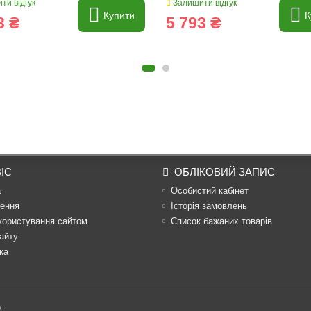
ти відгук
Залишити відгук
Купити
К
3 ₴
5 793 ₴
ІС
ОБЛІКОВИЙ ЗАПИС
а
Особистий кабінет
ення
Історія замовлень
користування сайтом
Список бажаних товарів
айту
ка
.