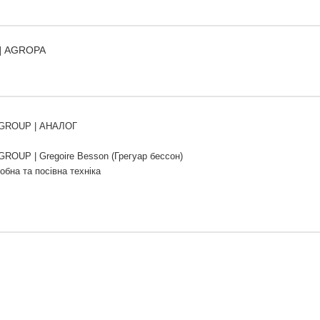
on] AGROPA
GROUP | АНАЛОГ
OUP | Gregoire Besson (Грегуар бессон)
обна та посівна техніка