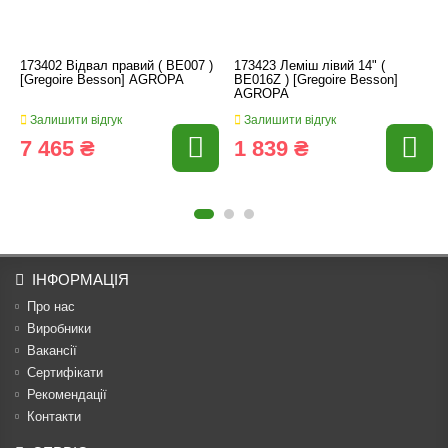
173402 Відвал правий ( BE007 )
173423 Леміш лівий 14" (
[Gregoire Besson] AGROPA
BE016Z ) [Gregoire Besson]
AGROPA
Залишити відгук
Залишити відгук
7 465 ₴
1 839 ₴
ІНФОРМАЦІЯ
Про нас
Виробники
Вакансії
Сертифікати
Рекомендації
Контакти