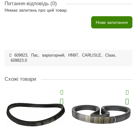
Питання-відповідь
(0)
Немає запитань про цей товар.
Нове запитання
609823
,
Пас
,
варіаторний
,
HN97
,
CARLISLE
,
Claas
,
609823.0
Схожі товари