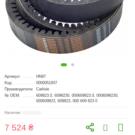
Артикул:
HN97
Код:
0000051937
Производители
Carlisle
№ OEM:
609823.0, 6098230, 000609823.0, 0006098230,
000609823, 609823, 000 609 823 0
7 524 ₴