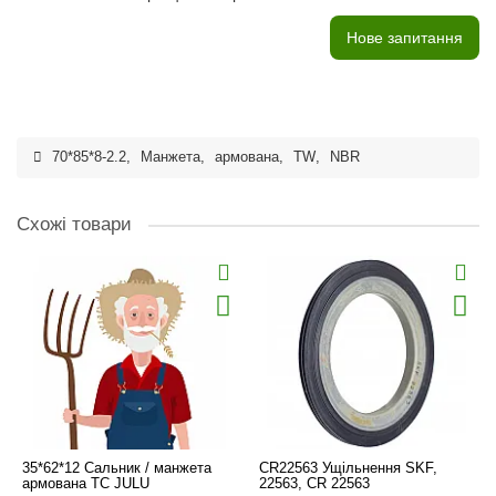
Нове запитання
70*85*8-2.2
,
Манжета
,
армована
,
TW
,
NBR
Схожі товари
35*62*12 Сальник / манжета
CR22563 Ущільнення SKF,
армована TC JULU
22563, CR 22563