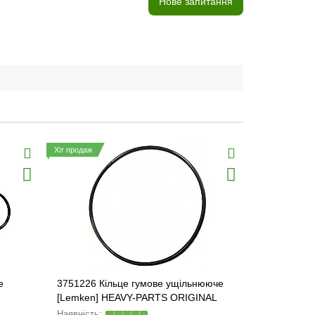
Нове запитання
Хіт продаж
е
3751226 Кільце гумове ущільнююче
108*2.5 Кі
[Lemken] HEAVY-PARTS ORIGINAL