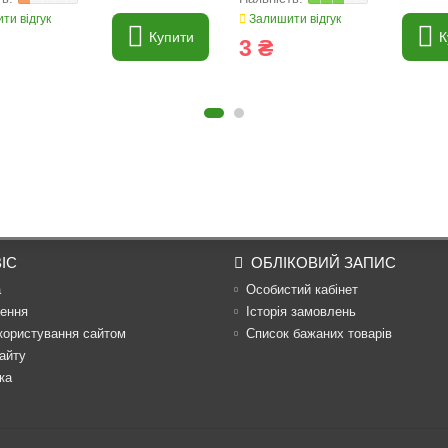
ти відгук
Залишити відгук
Купити
К
3 ₴
ІС
ОБЛІКОВИЙ ЗАПИС
а
Особистий кабінет
ення
Історія замовлень
користування сайтом
Список бажаних товарів
айту
ка