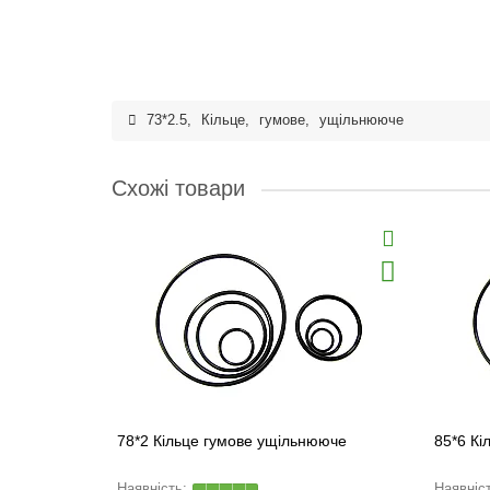
73*2.5
,
Кільце
,
гумове
,
ущільнююче
Схожі товари
78*2 Кільце гумове ущільнююче
85*6 Кі