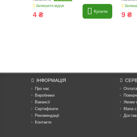
Залишити відгук
Залиши
Купити
4 ₴
9 ₴
ІНФОРМАЦІЯ
СЕРВ
Про нас
Оплат
Виробники
Поверн
Вакансії
Умови 
Сертифікати
Мапа с
Рекомендації
Достав
Контакти