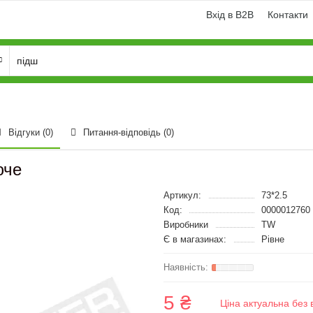
Вхід в B2B
Контакти
Відгуки (0)
Питання-відповідь
(0)
юче
Артикул:
73*2.5
Код:
0000012760
Виробники
TW
Є в магазинах:
Рівне
5 ₴
Ціна актуальна без 