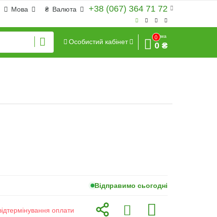
+38 (067) 364 71 72
Мова
₴
Валюта
Сума
0
Особистий кабінет
0 ₴
Відправимо сьогодні
відтермінування оплати