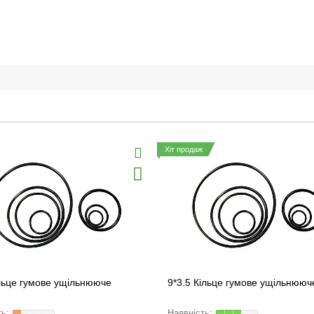
Хіт продаж
льце гумове ущільнююче
9*3.5 Кільце гумове ущільнююч