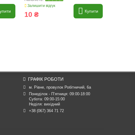
Залишити відгук
Залишити ві
упити
Купити
10 ₴
20 ₴
ГРАФІК РОБОТИ
м. Рівне, провулок Робітничий, 6а
Понеділок - П’ятниця: 09:00-18:00

Субота: 09:00-15:00

Неділя: вихідний
+38 (067) 364 71 72