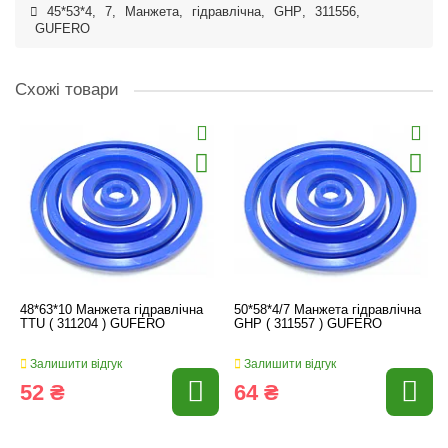
45*53*4
,
7
,
Манжета
,
гідравлічна
,
GHP
,
311556
,
GUFERO
Схожі товари
48*63*10 Манжета гідравлічна
50*58*4/7 Манжета гідравлічна
TTU ( 311204 ) GUFERO
GHP ( 311557 ) GUFERO
Залишити відгук
Залишити відгук
52 ₴
64 ₴