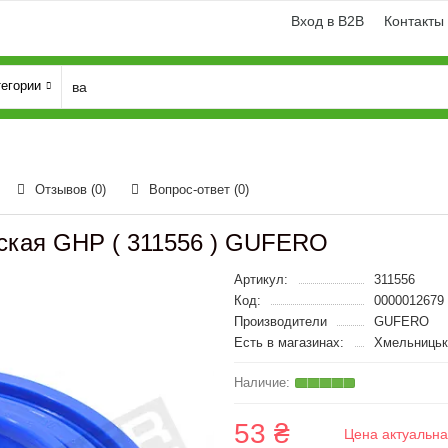
Вход в B2B
Контакты
тегории
Отзывов (0)
Вопрос-ответ
(0)
еская GHP ( 311556 ) GUFERO
Артикул:
311556
Код:
0000012679
Производители
GUFERO
Есть в магазинах:
Хмельницьк
53 ₴
Цена актуальна