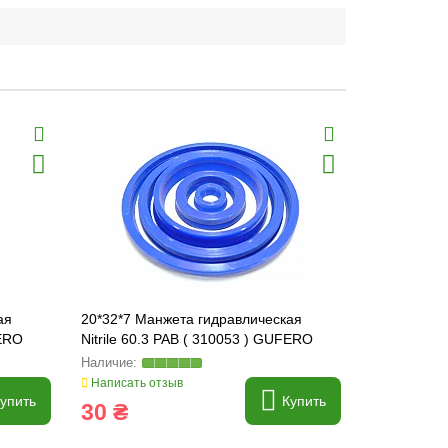
ая
20*32*7 Манжета гидравлическая
22*32*7 Ма
FERO
Nitrile 60.3 PAB ( 310053 ) GUFERO
Nitrile 60.
Написать отзыв
Написать о
упить
Купить
30 ₴
34 ₴