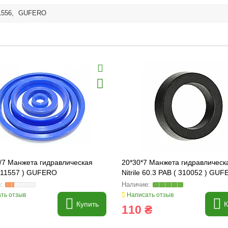
1556
,
GUFERO
/7 Манжета гидравлическая
20*30*7 Манжета гидравлическ
311557 ) GUFERO
Nitrile 60.3 PAB ( 310052 ) GU
ть отзыв
Написать отзыв
Купить
К
110 ₴