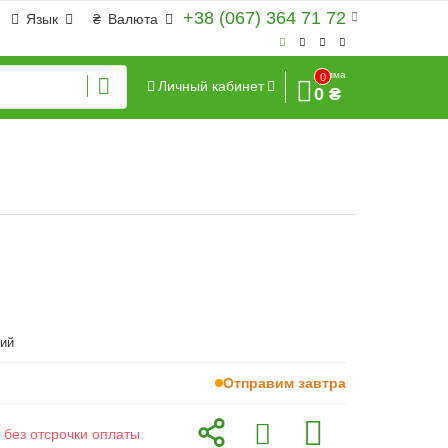
+38 (067) 364 71 72
Язык
₴
Валюта
Сумма
0
Личный кабинет
0 ₴
ий
Отправим завтра
 без отсрочки оплаты