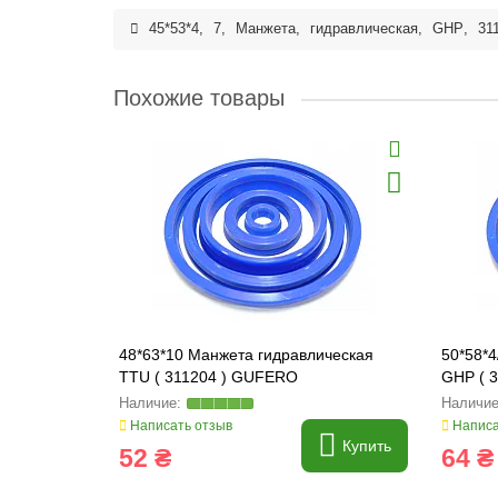
45*53*4
,
7
,
Манжета
,
гидравлическая
,
GHP
,
31
Похожие товары
48*63*10 Манжета гидравлическая
50*58*4
TTU ( 311204 ) GUFERO
GHP ( 
Написать отзыв
Написа
Купить
52 ₴
64 ₴