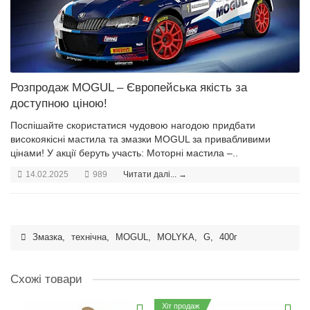
Розпродаж MOGUL – Європейська якість за
доступною ціною!
Поспішайте скористатися чудовою нагодою придбати
високоякісні мастила та змазки MOGUL за привабливими
цінами! У акції беруть участь: Моторні мастила –..
14.02.2025
989
Читати далі... →
Змазка
,
технічна
,
MOGUL
,
MOLYKA
,
G
,
400г
Схожі товари
Хіт продаж