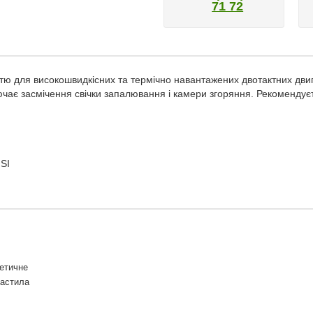
71 72
ю для високошвидкісних та термічно навантажених двотактних двиг
лючає засмічення свічки запалювання і камери згоряння. Рекоменду
SI
етичне
мастила