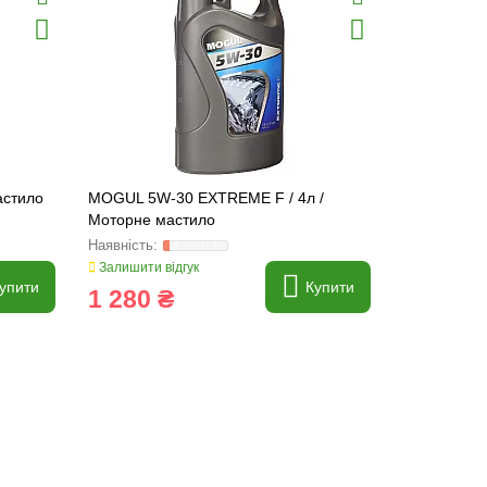
астило
MOGUL 5W-30 EXTREME F / 4л /
Моторне ма
Моторне мастило
C3 1л, 5W-
Залишити відгук
Залишити ві
упити
Купити
1 280 ₴
332 ₴