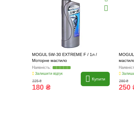
MOGUL 5W-30 EXTREME F / 1л /
MOGUL 
Моторне мастило
мастил
Залишити відгук
Залиши
Купити
225 ₴
280 ₴
180 ₴
250 