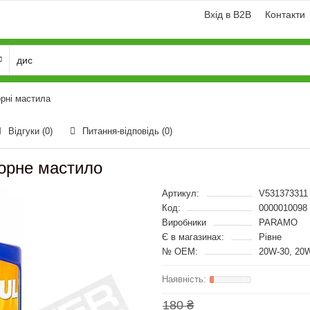
Вхід в B2B
Контакти
рні мастила
Відгуки (0)
Питання-відповідь
(0)
орне мастило
Артикул:
V531373311
Код:
0000010098
Виробники
PARAMO
Є в магазинах:
Рівне
№ OEM:
20W-30, 20W
180 ₴