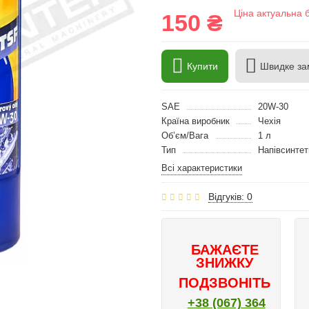
Ціна актуальна 
150 ₴
Купити
Швидке за
SAE
20W-30
Країна виробник
Чехія
Об’єм/Вага
1 л
Тип
Напівсинте
Всі характеристики
Відгуків: 0
БАЖАЄТЕ
ЗНИЖКУ
ПОДЗВОНІТЬ
+38 (067) 364