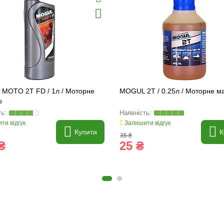
MOTO 2T FD / 1л / Моторне
MOGUL 2T / 0.25л / Моторне м
о
ти відгук
Залишити відгук
Купити
К
35 ₴
₴
25 ₴