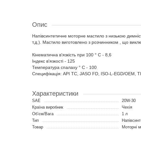
Опис
Напівсинтетичне моторне мастило з низькою димніст
т.д.). Мастило виготовлено з розчинником , що вик
Кінематична в'язкість при 100 ° С - 8,6
Індекс в'язкості - 125
Температура спалаху ° C - 100
Специфікація: API TC, JASO FD, ISO-L-EGD/OEM, TI
Характеристики
SAE
20W-30
Країна виробник
Чехія
Об’єм/Вага
1 л
Тип
Напівсинт
Товар
Моторні 