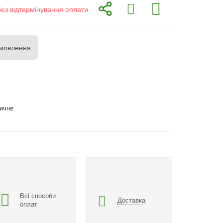
без відтермінування оплати
мовлення
тичне
Всі способи
Доставка
оплат