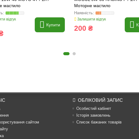
е мастило
Моторне мастило
ти відгук
Залишити відгук
Купити
К
200 ₴
₴
ІС
ОБЛІКОВИЙ ЗАПИС
а
Особистий кабінет
ення
Історія замовлень
користування сайтом
Список бажаних товарів
айту
ка