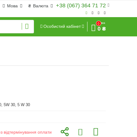
+38 (067) 364 71 72
Мова
₴
Валюта
Сума
0
Особистий кабінет
0 ₴
, 5W 30, 5 W 30
ез відтермінування оплати