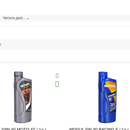
Читати далі... →
о
10W-40 MOTO 4T / 1л /
MOGUL 5W-30 RACING F / 1л /