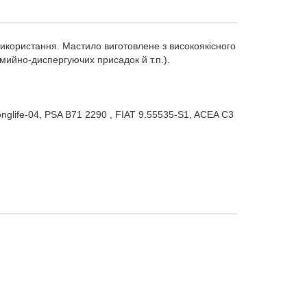
икористання. Мастило виготовлене з високоякісного
 мийно-диспергуючих присадок й т.п.).
glife-04, PSA B71 2290 , FIAT 9.55535-S1, ACEA C3