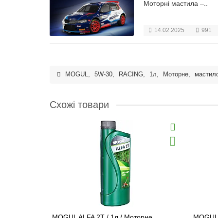
Моторні мастила –..
14.02.2025
991
MOGUL
,
5W-30
,
RACING
,
1л
,
Моторне
,
мастил
Схожі товари
MOGUL ALFA 2T / 1л / Моторне
MOGUL 