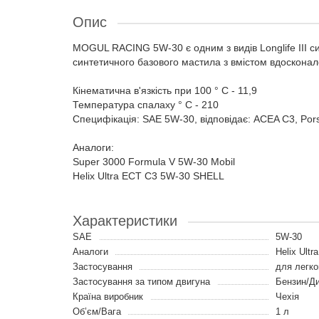
Опис
MOGUL RACING 5W-30 є одним з видів Longlife III с
синтетичного базового мастила з вмістом вдосконален
Кінематична в'язкість при 100 ° С - 11,9
Температура спалаху ° C - 210
Специфікація: SAE 5W-30, відповідає: ACEA C3, Por
Аналоги:
Super 3000 Formula V 5W-30 Mobil
Helix Ultra ECT C3 5W-30 SHELL
Характеристики
SAE
5W-30
Аналоги
Helix Ult
Застосування
для легко
Застосування за типом двигуна
Бензин/Д
Країна виробник
Чехія
Об’єм/Вага
1 л