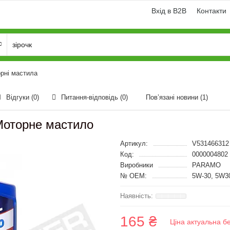
Вхід в B2B
Контакти
рні мастила
Відгуки (0)
Питання-відповідь
(0)
Пов’язані новини
(1)
Моторне мастило
Артикул:
V531466312
Код:
0000004802
Виробники
PARAMO
№ OEM:
5W-30, 5W30
165 ₴
Ціна актуальна б