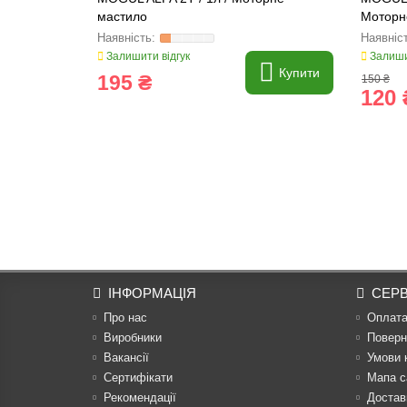
мастило
Моторн
Залишити відгук
Залиши
Купити
195 ₴
150 ₴
120 
ІНФОРМАЦІЯ
СЕРВ
Про нас
Оплат
Виробники
Поверн
Вакансії
Умови 
Сертифікати
Мапа с
Рекомендації
Достав