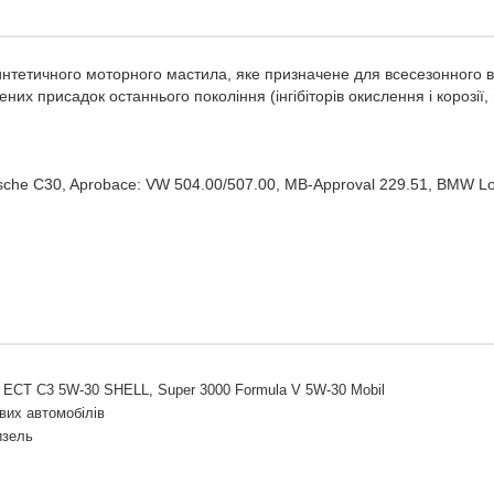
интетичного моторного мастила, яке призначене для всесезонного в
их присадок останнього покоління (інгібіторів окислення і корозії,
sche C30, Aprobace: VW 504.00/507.00, MB-Approval 229.51, BMW Lon
ra ECT C3 5W-30 SHELL, Super 3000 Formula V 5W-30 Mobil
вих автомобілів
изель