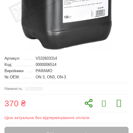
Артикул:
V532603314
Код:
0000006514
Виробники
PARAMO
№ OEM:
ON 3, ON3, ON-3
370 ₴
Ціна актуальна без відтермінування оплати