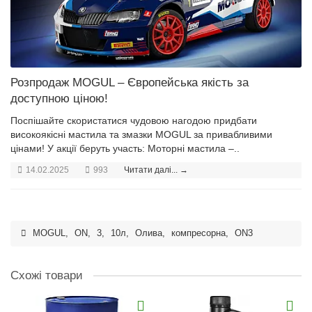
Розпродаж MOGUL – Європейська якість за
доступною ціною!
Поспішайте скористатися чудовою нагодою придбати
високоякісні мастила та змазки MOGUL за привабливими
цінами! У акції беруть участь: Моторні мастила –..
14.02.2025
993
Читати далі... →
MOGUL
,
ON
,
3
,
10л
,
Олива
,
компресорна
,
ON3
Схожі товари