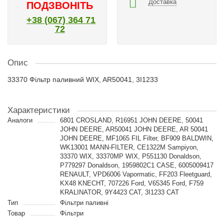
Доставка
ПОДЗВОНІТЬ
+38 (067) 364 71
72
Опис
33370 Фільтр паливний WIX, AR50041, 3I1233
Характеристики
Аналоги
6801 CROSLAND, R16951 JOHN DEERE, 50041
JOHN DEERE, AR50041 JOHN DEERE, AR 50041
JOHN DEERE, MF1065 FIL Filter, BF909 BALDWIN,
WK13001 MANN-FILTER, CE1322M Sampiyon,
33370 WIX, 33370MP WIX, P551130 Donaldson,
P779297 Donaldson, 1959802C1 CASE, 6005009417
RENAULT, VPD6006 Vapormatic, FF203 Fleetguard,
KX48 KNECHT, 707226 Ford, V65345 Ford, F759
KRALINATOR, 9Y4423 CAT, 3I1233 CAT
Тип
Фільтри паливні
Товар
Фільтри