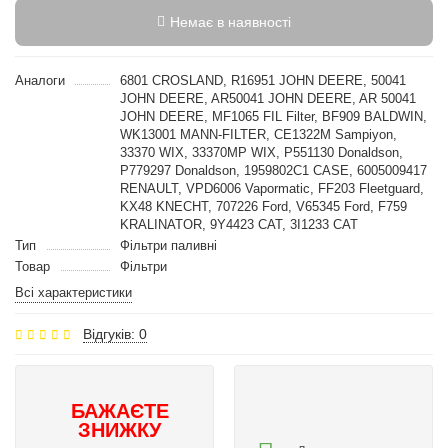
Немає в наявності
Аналоги
6801 CROSLAND, R16951 JOHN DEERE, 50041
JOHN DEERE, AR50041 JOHN DEERE, AR 50041
JOHN DEERE, MF1065 FIL Filter, BF909 BALDWIN,
WK13001 MANN-FILTER, CE1322M Sampiyon,
33370 WIX, 33370MP WIX, P551130 Donaldson,
P779297 Donaldson, 1959802C1 CASE, 6005009417
RENAULT, VPD6006 Vapormatic, FF203 Fleetguard,
KX48 KNECHT, 707226 Ford, V65345 Ford, F759
KRALINATOR, 9Y4423 CAT, 3I1233 CAT
Тип
Фільтри паливні
Товар
Фільтри
Всі характеристики
Відгуків: 0
БАЖАЄТЕ
ЗНИЖКУ