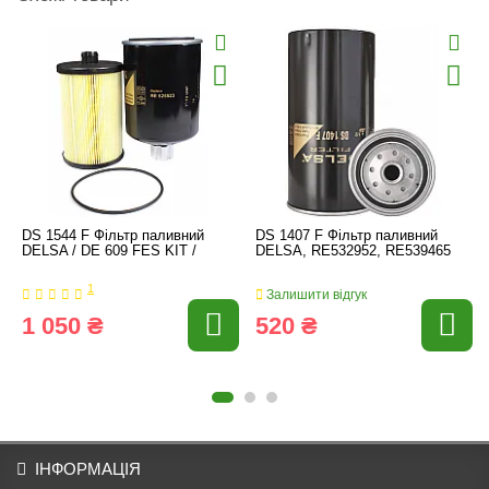
DS 1544 F Фільтр паливний
DS 1407 F Фільтр паливний
DELSA / DE 609 FES KIT /
DELSA, RE532952, RE539465
1
Залишити відгук
1 050 ₴
520 ₴
ІНФОРМАЦІЯ