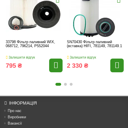
33798 Фільтр паливний WIX,
SN70430 Фільтр паливний
068712, 796214, P552044
(вставка) HIFI, 781149, 781149.1
Залишити відгук
Залишити відгук
795 ₴
2 330 ₴
ІНФОРМАЦІЯ
Про нас
Виробники
Вакансії