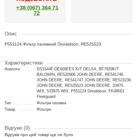
+38 (067) 364 71
72
Опис
P551124 Фільтр паливний Donaldson, RE525523
Характеристики
Аналоги
DS1544F-DE609FES KIT DELSA, BF7929KIT
BALDWIN, RE520906 JOHN DEERE, RE541746
JOHN DEERE, RE541747 JOHN DEERE, RE523236
JOHN DEERE, RE525523 JOHN DEERE, 33975
WIX, 533975 WIX, P551124 Donaldson, FK48001
Fleetguard
Тип
Фільтри паливні
Товар
Фільтри
Відгуки (0)
Відгуків про цей товар ще не було.