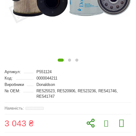
Артикул:
P551124
Код:
0000044211
Виробники
Donaldson
№ OEM:
RE525523, RE520906, RE523236, RE541746,
RE541747
3 043 ₴