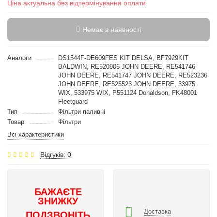
Ціна актуальна без відтермінування оплати
Немає в наявності
Аналоги
DS1544F-DE609FES KIT DELSA, BF7929KIT
BALDWIN, RE520906 JOHN DEERE, RE541746
JOHN DEERE, RE541747 JOHN DEERE, RE523236
JOHN DEERE, RE525523 JOHN DEERE, 33975
WIX, 533975 WIX, P551124 Donaldson, FK48001
Fleetguard
Тип
Фільтри паливні
Товар
Фільтри
Всі характеристики
Відгуків: 0
БАЖАЄТЕ
ЗНИЖКУ
Доставка
ПОДЗВОНІТЬ