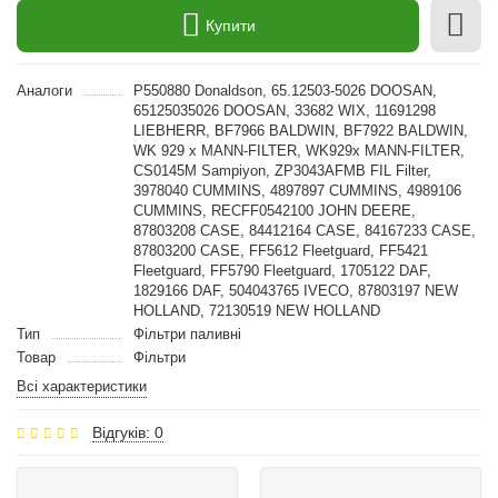
Купити
Аналоги
P550880 Donaldson, 65.12503-5026 DOOSAN,
65125035026 DOOSAN, 33682 WIX, 11691298
LIEBHERR, BF7966 BALDWIN, BF7922 BALDWIN,
WK 929 x MANN-FILTER, WK929x MANN-FILTER,
CS0145M Sampiyon, ZP3043AFMB FIL Filter,
3978040 CUMMINS, 4897897 CUMMINS, 4989106
CUMMINS, RECFF0542100 JOHN DEERE,
87803208 CASE, 84412164 CASE, 84167233 CASE,
87803200 CASE, FF5612 Fleetguard, FF5421
Fleetguard, FF5790 Fleetguard, 1705122 DAF,
1829166 DAF, 504043765 IVECO, 87803197 NEW
HOLLAND, 72130519 NEW HOLLAND
Тип
Фільтри паливні
Товар
Фільтри
Всі характеристики
Відгуків: 0