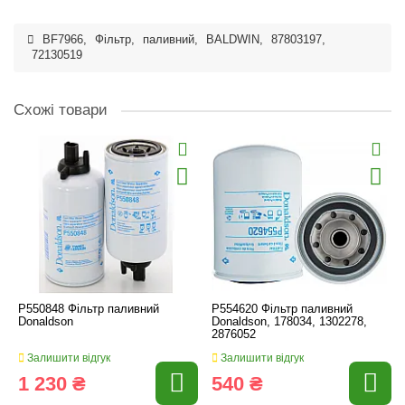
BF7966
,
Фільтр
,
паливний
,
BALDWIN
,
87803197
,
72130519
Схожі товари
P550848 Фільтр паливний
P554620 Фільтр паливний
Donaldson
Donaldson, 178034, 1302278,
2876052
Залишити відгук
Залишити відгук
1 230 ₴
540 ₴