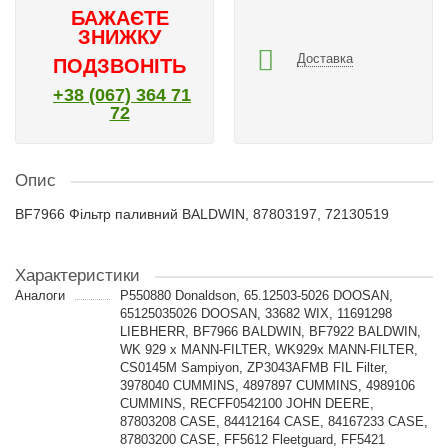
БАЖАЄТЕ
ЗНИЖКУ
Доставка
ПОДЗВОНІТЬ
+38 (067) 364 71
72
Опис
BF7966 Фільтр паливний BALDWIN, 87803197, 72130519
Характеристики
Аналоги
P550880 Donaldson, 65.12503-5026 DOOSAN,
65125035026 DOOSAN, 33682 WIX, 11691298
LIEBHERR, BF7966 BALDWIN, BF7922 BALDWIN,
WK 929 x MANN-FILTER, WK929x MANN-FILTER,
CS0145M Sampiyon, ZP3043AFMB FIL Filter,
3978040 CUMMINS, 4897897 CUMMINS, 4989106
CUMMINS, RECFF0542100 JOHN DEERE,
87803208 CASE, 84412164 CASE, 84167233 CASE,
87803200 CASE, FF5612 Fleetguard, FF5421