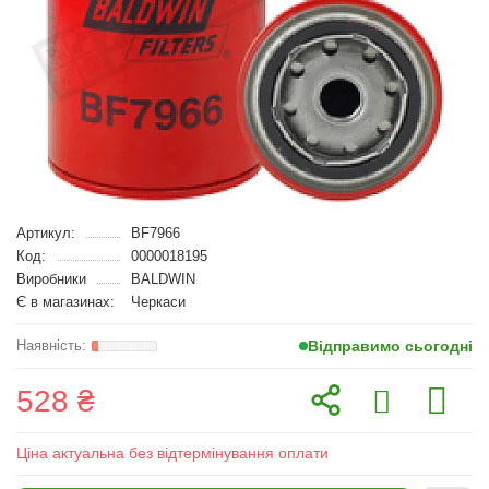
Артикул:
BF7966
Код:
0000018195
Виробники
BALDWIN
Є в магазинах:
Черкаси
Відправимо сьогодні
528 ₴
Ціна актуальна без відтермінування оплати