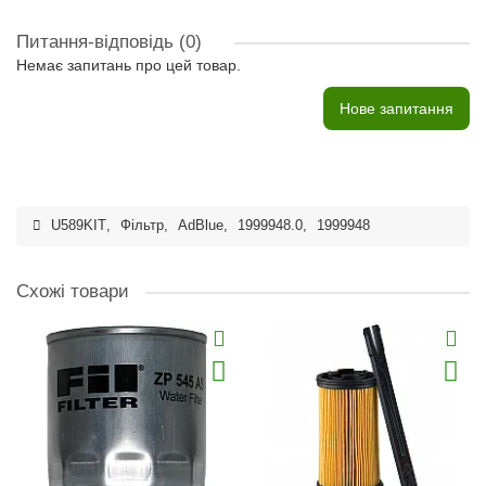
Питання-відповідь
(0)
Немає запитань про цей товар.
Нове запитання
U589KIT
,
Фільтр
,
AdBlue
,
1999948.0
,
1999948
Схожі товари