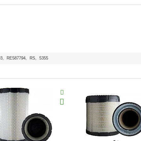
03
,
RE587794
,
RS
,
5355