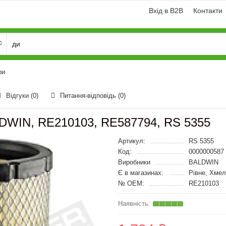
Вхід в B2B
Контакти
ри
Відгуки (0)
Питання-відповідь
(0)
LDWIN, RE210103, RE587794, RS 5355
Артикул:
RS 5355
Код:
0000000587
Виробники
BALDWIN
Є в магазинах:
Рівне, Хмел
№ OEM:
RE210103