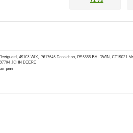
71 72
Fleetguard, 49103 WIX, P617645 Donaldson, RS5355 BALDWIN, CF19021
87794 JOHN DEERE
овітряні