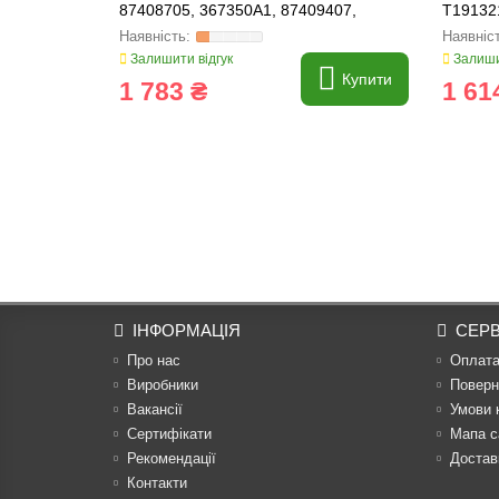
87408705, 367350A1, 87409407,
T19132
84476647
Залишити відгук
Залиши
Купити
1 783 ₴
1 61
ІНФОРМАЦІЯ
СЕРВ
Про нас
Оплат
Виробники
Поверн
Вакансії
Умови 
Сертифікати
Мапа с
Рекомендації
Достав
Контакти