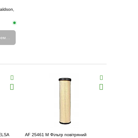
aldson,
емає в наявності
DELSA
AF 25461 M Фільтр повітряний
PA5418 Філ