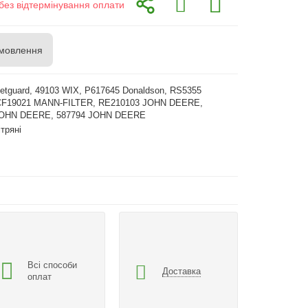
без відтермінування оплати
мовлення
etguard, 49103 WIX, P617645 Donaldson, RS5355
F19021 MANN-FILTER, RE210103 JOHN DEERE,
JOHN DEERE, 587794 JOHN DEERE
ітряні
Всі способи
Доставка
оплат