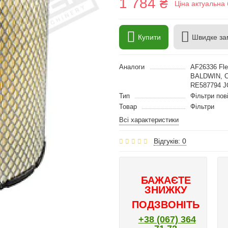
1 784 ₴
Ціна актуальна 
Купити
Швидке за
Аналоги
AF26336 Fle
BALDWIN, C
RE587794 
Тип
Фільтри пов
Товар
Фільтри
Всі характеристики
Відгуків: 0
БАЖАЄТЕ
ЗНИЖКУ
ПОДЗВОНІТЬ
+38 (067) 364