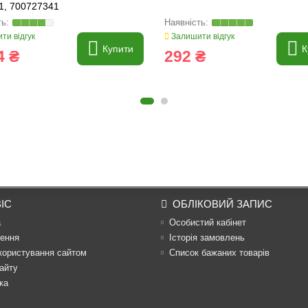
1, 700727341
ти відгук
Залишити відгук
Купити
К
4 ₴
292 ₴
ІС
ОБЛІКОВИЙ ЗАПИС
а
Особистий кабінет
ення
Історія замовлень
користування сайтом
Список бажаних товарів
айту
ка