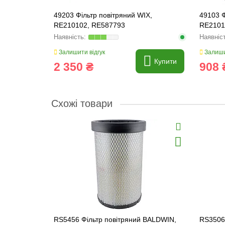
49203 Фільтр повітряний WIX,
49103 Ф
RE210102, RE587793
RE2101
Залишити відгук
Залиши
Купити
2 350 ₴
908 
Схожі товари
RS5456 Фільтр повітряний BALDWIN,
RS3506