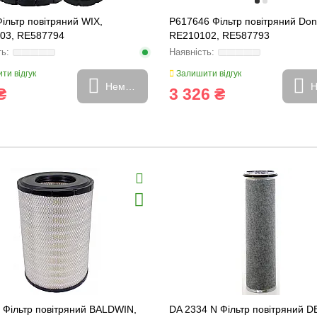
ільтр повітряний WIX,
P617646 Фільтр повітряний Don
03, RE587794
RE210102, RE587793
ти відгук
Залишити відгук
Немає в наявності
Н
₴
3 326 ₴
 Фільтр повітряний BALDWIN,
DA 2334 N Фільтр повітряний 