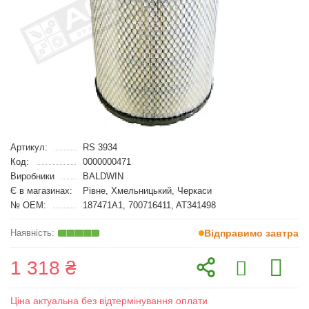
Артикул:
RS 3934
Код:
0000000471
Виробники
BALDWIN
Є в магазинах:
Рівне, Хмельницький, Черкаси
№ OEM:
187471A1, 700716411, AT341498
Відправимо завтра
1 318 ₴
Ціна актуальна без відтермінування оплати