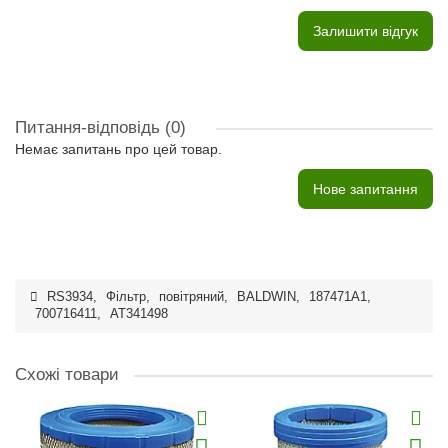
Залишити відгук
Питання-відповідь
(0)
Немає запитань про цей товар.
Нове запитання
RS3934
,
Фільтр
,
повітряний
,
BALDWIN
,
187471A1
,
700716411
,
AT341498
Схожі товари