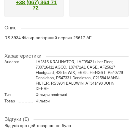
+38 (067) 364 71
72
Опис
RS 3934 Фільтр повітряний первин 25617 AF
Характеристики
Аналоги
LA2815 KRALINATOR, LAF9542 Luber-Finer,
700716411 AGCO, 187471A1 CASE, AF25617
Fleetguard, 42815 WIX, E679L HENGST, P540729
Donaldson, P547331 Donaldson, C21584 MANN-
FILTER, RS3934 BALDWIN, AT341498 JOHN
DEERE
Тип
Фільтри повітряні
Товар
Фільтри
Відгуки (0)
Відгуків про цей товар ще не було.