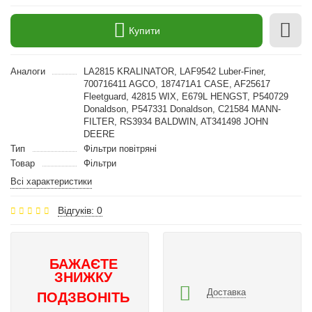
Купити
Аналоги
LA2815 KRALINATOR, LAF9542 Luber-Finer,
700716411 AGCO, 187471A1 CASE, AF25617
Fleetguard, 42815 WIX, E679L HENGST, P540729
Donaldson, P547331 Donaldson, C21584 MANN-
FILTER, RS3934 BALDWIN, AT341498 JOHN
DEERE
Тип
Фільтри повітряні
Товар
Фільтри
Всі характеристики
Відгуків: 0
БАЖАЄТЕ
ЗНИЖКУ
Доставка
ПОДЗВОНІТЬ