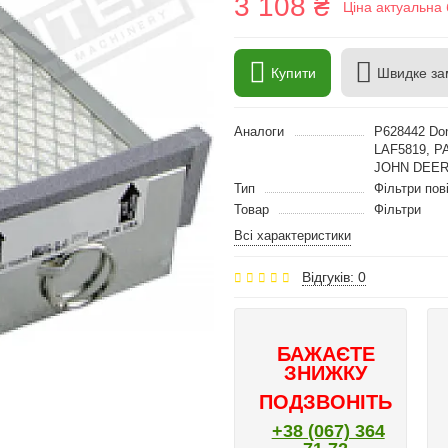
3 108 ₴
Ціна актуальна 
Купити
Швидке за
Аналоги
P628442 Don
LAF5819, P
JOHN DEE
Тип
Фільтри пов
Товар
Фільтри
Всі характеристики
Відгуків: 0
БАЖАЄТЕ
ЗНИЖКУ
ПОДЗВОНІТЬ
+38 (067) 364