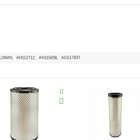
LDWIN
,
AH112712
,
AH115836
,
AG517937