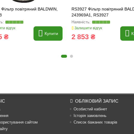
 Фільтр повітряний BALDWIN,
RS3927 Фільтр повітряний BAL
8
243969A1, RS3927
ти відгук
Залишити відгук
Купити
К
5 ₴
2 853 ₴
ІС
ОБЛІКОВИЙ ЗАПИС
а
Особистий кабінет
ення
Історія замовлень
користування сайтом
Список бажаних товарів
айту