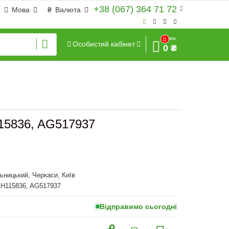
+38 (067) 364 71 72
Мова
₴
Валюта
Сума
0
Особистий кабінет
0 ₴
115836, AG517937
ьницький, Черкаси, Київ
AH115836, AG517937
Відправимо сьогодні