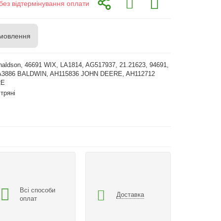
без відтермінування оплати
мовлення
aldson, 46691 WIX, LA1814, AG517937, 21.21623, 94691,
A3886 BALDWIN, AH115836 JOHN DEERE, AH112712
RE
ітряні
Всі способи
Доставка
оплат