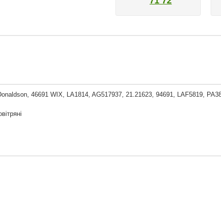
71 72
Donaldson, 46691 WIX, LA1814, AG517937, 21.21623, 94691, LAF5819, 
овітряні