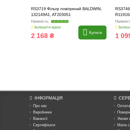
RS3719 Фільтр повітряний BALDWIN,
RS3746
132149A1, AT203051
R11916
Залишити відгук
Залиши
Купити
2 168 ₴
1 09
ІНФОРМАЦІЯ
СЕРВ
Про нас
Оплат
Виробники
Поверн
Вакансії
Умови 
Сертифікати
Мапа с