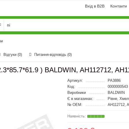
Вхід в B2B
Контакти
ри
Відгуки (0)
Питання-відповідь
(0)
72.3*85.7*61.9 ) BALDWIN, AH112712, AH
Артикул:
PA3886
Код:
0000000543
Виробники
BALDWIN
Є в магазинах:
Рівне, Хмел
№ OEM:
AH112712, 