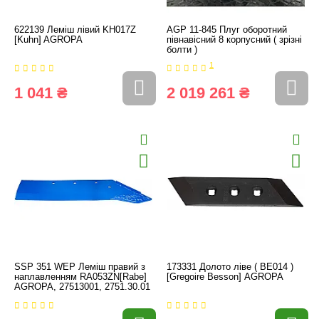
622139 Леміш лівий KH017Z
AGP 11-845 Плуг оборотний
[Kuhn] AGROPA
півнавісний 8 корпусний ( зрізні
болти )
1
1 041 ₴
2 019 261 ₴
SSP 351 WEP Леміш правий з
173331 Долото ліве ( BE014 )
наплавленням RA053ZN[Rabe]
[Gregoire Besson] AGROPA
AGROPA, 27513001, 2751.30.01