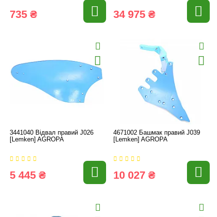
735 ₴
34 975 ₴
3441040 Відвал правий J026
4671002 Башмак правий J039
[Lemken] AGROPA
[Lemken] AGROPA
5 445 ₴
10 027 ₴