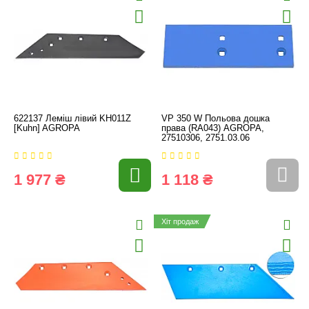
622137 Леміш лівий KH011Z
VP 350 W Польова дошка
[Kuhn] AGROPA
права (RA043) AGROPA,
27510306, 2751.03.06
1 977 ₴
1 118 ₴
Хіт продаж