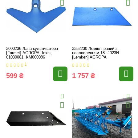
3000236 Лапа культиватора
3352230 Леміш правий з
[Farmet] AGROPA Чехія,
наплавленням 18" J023N
01030001, KM060086
[Lemken] AGROPA
1
599 ₴
1 757 ₴