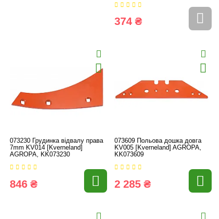
374 ₴
073230 Грудинка відвалу права
073609 Польова дошка довга
7mm KV014 [Kverneland]
KV005 [Kverneland] AGROPA,
AGROPA, KK073230
KK073609
846 ₴
2 285 ₴