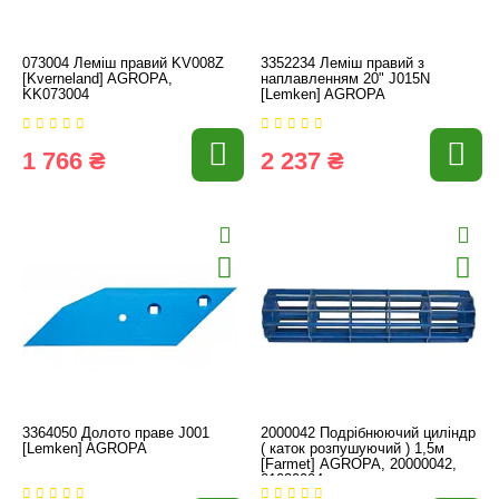
073004 Леміш правий KV008Z
3352234 Леміш правий з
[Kverneland] AGROPA,
наплавленням 20" J015N
KK073004
[Lemken] AGROPA
1 766 ₴
2 237 ₴
3364050 Долото праве J001
2000042 Подрібнюючий циліндр
[Lemken] AGROPA
( каток розпушуючий ) 1,5м
[Farmet] AGROPA, 20000042,
01030004