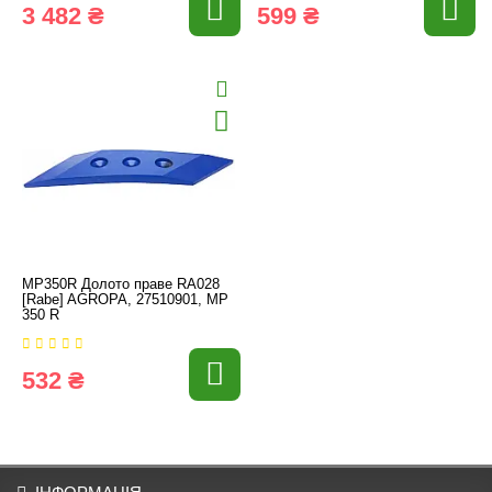
3 482 ₴
599 ₴
MP350R Долото праве RA028
[Rabe] AGROPA, 27510901, MP
350 R
532 ₴