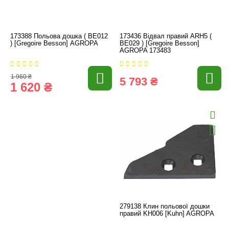
173388 Польова дошка ( BE012
173436 Відвал правий ARH5 (
) [Gregoire Besson] AGROPA
BE029 ) [Gregoire Besson]
AGROPA 173483
1 960 ₴
5 793 ₴
1 620 ₴
279138 Клин польової дошки
правий KH006 [Kuhn] AGROPA