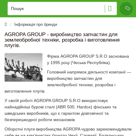
Інформація про бренди
AGROPA GROUP - виробництво запчастин для
землеобробної техніки, розробка і виготовлення
плугів.
Фірма AGROPA GROUP S.R.O заснована
у 1995 році (Чеська Республіка).
Головний напрямок діяльності компанії —
виробництво запчастин для
землеобробної техніки, розробка і
виготовлення плугів.
У своїй роботі AGROPA GROUP S.R.O використовує
найнадійніші бурові сталі (ABR 500, Hardox) фінських та
шведських виробників, що є гарантом довговічної та
безперешкодної роботи механізмів.
Оборотні плуги виробництва AGROPA чудово зарекомендували
себе як на кам’янистих ґрунтах Чехії, Словакії, Балканських