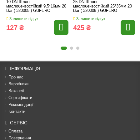
10 DN Шланг
25 DN Шланг
маслобензостійкий 9,5*16мм 20
маслобензостійкий 25*35мм 20
Bar ( 320005 ) GUFERO
Bar ( 320009 ) GUFERO
Залишити відгук
Залишити відгук
127 ₴
425 ₴
ІНФОРМАЦІЯ
Про нас
Виробники
Вакансії
Сертифікати
Рекомендації
Контакти
СЕРВІС
Оплата
Повернення