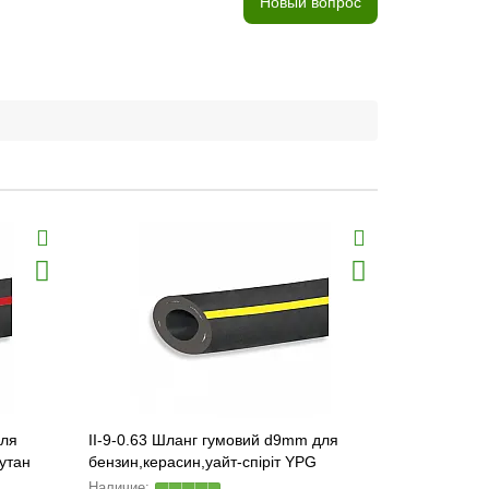
Новый вопрос
для
II-9-0.63 Шланг гумовий d9mm для
Рукав 35*4
бутан
бензин,керасин,уайт-спіріт YPG
EXCELLEN