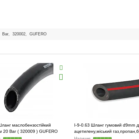
,
Bar
,
320002
,
GUFERO
Шланг маслобензостійкий
I-9-0.63 Шланг гумовий d9mm 
м 20 Bar ( 320009 ) GUFERO
ацетилену,міський газ,пропан,
YPG