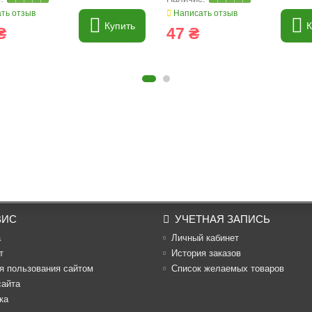
ть отзыв
Написать отзыв
Купить
К
₴
47 ₴
ВИС
УЧЕТНАЯ ЗАПИСЬ
а
Личный кабинет
т
История заказов
я пользования сайтом
Список желаемых товаров
сайта
ка