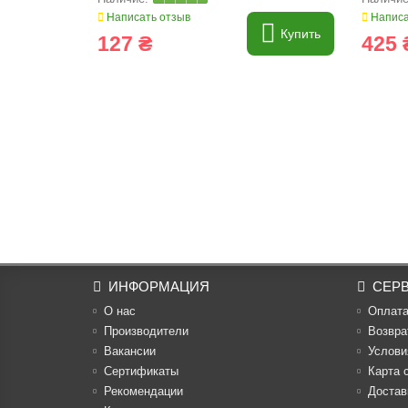
Написать отзыв
Написа
Купить
127 ₴
425 
ИНФОРМАЦИЯ
СЕР
О нас
Оплат
Производители
Возвра
Вакансии
Услови
Cертификаты
Карта 
Рекомендации
Достав