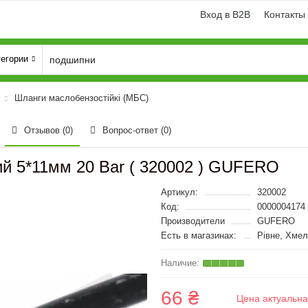
Вход в B2B
Контакты
тегории
Шланги маслобензостійкі (МБС)
Отзывов (0)
Вопрос-ответ
(0)
й 5*11мм 20 Bar ( 320002 ) GUFERO
Артикул:
320002
Код:
0000004174
Производители
GUFERO
Есть в магазинах:
Рівне, Хмел
66 ₴
Цена актуальна