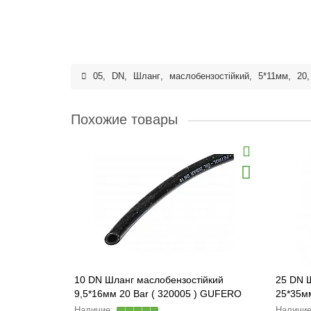
05
,
DN
,
Шланг
,
маслобензостійкий
,
5*11мм
,
20
Похожие товары
10 DN Шланг маслобензостійкий
25 DN 
9,5*16мм 20 Bar ( 320005 ) GUFERO
25*35м