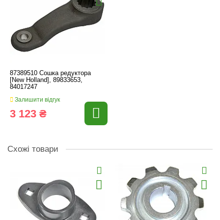
87389510 Сошка редуктора
[New Holland], 89833653,
84017247
Залишити відгук
3 123 ₴
Схожі товари