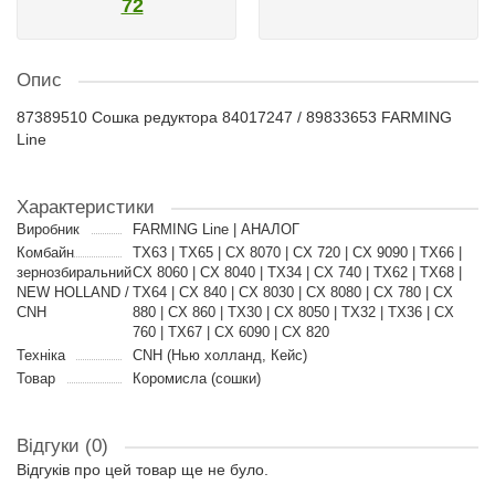
72
Опис
87389510 Сошка редуктора 84017247 / 89833653 FARMING
Line
Характеристики
Виробник
FARMING Line | АНАЛОГ
Комбайн
TX63 | TX65 | CX 8070 | CX 720 | CX 9090 | TX66 |
зернозбиральний
CX 8060 | CX 8040 | TX34 | CX 740 | TX62 | TX68 |
NEW HOLLAND /
TX64 | CX 840 | CX 8030 | CX 8080 | CX 780 | CX
CNH
880 | CX 860 | TX30 | CX 8050 | TX32 | TX36 | CX
760 | TX67 | CX 6090 | CX 820
Техніка
CNH (Нью холланд, Кейс)
Товар
Коромисла (сошки)
Відгуки (0)
Відгуків про цей товар ще не було.