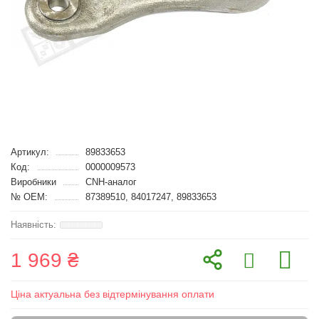
Артикул:
89833653
Код:
0000009573
Виробники
CNH-аналог
№ OEM:
87389510, 84017247, 89833653
1 969 ₴
Ціна актуальна без відтермінування оплати