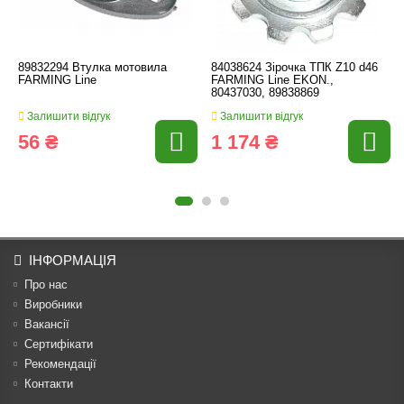
89832294 Втулка мотовила
84038624 Зірочка ТПК Z10 d46
FARMING Line
FARMING Line EKON.,
80437030, 89838869
Залишити відгук
Залишити відгук
56 ₴
1 174 ₴
ІНФОРМАЦІЯ
Про нас
Виробники
Вакансії
Сертифікати
Рекомендації
Контакти