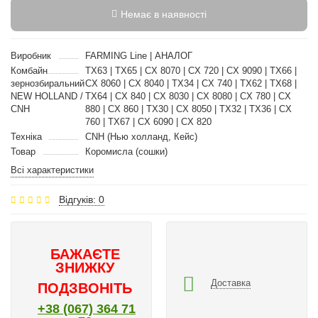
Немає в наявності
Виробник
FARMING Line | АНАЛОГ
Комбайн
TX63 | TX65 | CX 8070 | CX 720 | CX 9090 | TX66 |
зернозбиральний
CX 8060 | CX 8040 | TX34 | CX 740 | TX62 | TX68 |
NEW HOLLAND /
TX64 | CX 840 | CX 8030 | CX 8080 | CX 780 | CX
CNH
880 | CX 860 | TX30 | CX 8050 | TX32 | TX36 | CX
760 | TX67 | CX 6090 | CX 820
Техніка
CNH (Нью холланд, Кейс)
Товар
Коромисла (сошки)
Всі характеристики
Відгуків: 0
БАЖАЄТЕ
ЗНИЖКУ
Доставка
ПОДЗВОНІТЬ
+38 (067) 364 71