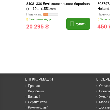
84081336 Бичі молотильного барабана
803797
(к-т 10шт)1551mm
Holland
Залишити відгук
Залиши
Купити
20 295 ₴
450 
ІНФОРМАЦІЯ
СЕРВ
Про нас
Оплат
Виробники
Поверн
Вакансії
Умови 
Сертифікати
Мапа с
Рекомендації
Достав