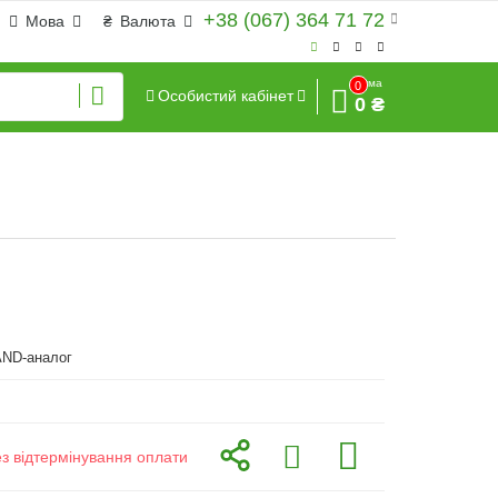
+38 (067) 364 71 72
Мова
₴
Валюта
Сума
0
Особистий кабінет
0 ₴
ND-аналог
ез відтермінування оплати