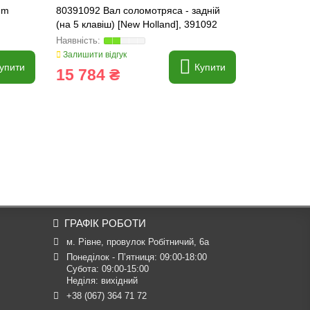
mm
80391092 Вал соломотряса - задній
80446984 В
(на 5 клавіш) [New Holland], 391092
(на 5 клаві
Залишити відгук
Залишити ві
упити
Купити
15 784 ₴
15 443
ГРАФІК РОБОТИ
м. Рівне, провулок Робітничий, 6а
Понеділок - П’ятниця: 09:00-18:00

Субота: 09:00-15:00

Неділя: вихідний
+38 (067) 364 71 72