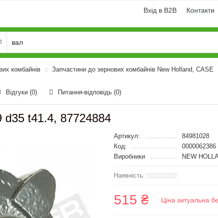
Вхід в B2B
Контакти
вих комбайнів
Запчастини до зернових комбайнів New Holland, CASE
Відгуки (0)
Питання-відповідь
(0)
 d35 t41.4, 87724884
Артикул:
84981028
Код:
0000062386
Виробники
NEW HOLLA
515 ₴
Ціна актуальна б