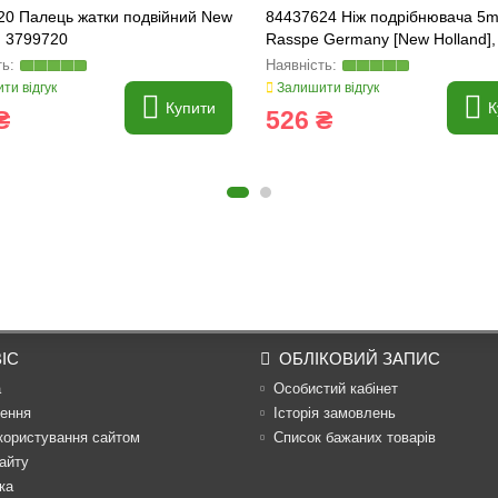
20 Палець жатки подвійний New
84437624 Ніж подрібнювача 5
, 3799720
Rasspe Germany [New Holland],
42228.10
ти відгук
Залишити відгук
Купити
К
₴
526 ₴
ІС
ОБЛІКОВИЙ ЗАПИС
а
Особистий кабінет
ення
Історія замовлень
користування сайтом
Список бажаних товарів
айту
ка