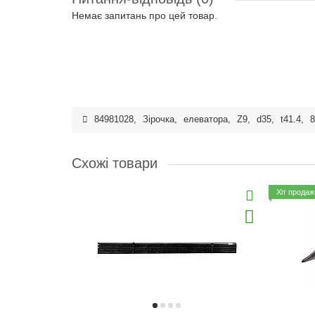
Немає запитань про цей товар.
84981028
,
Зірочка
,
елеватора
,
Z9
,
d35
,
t41.4
,
8
Схожі товари
Хіт продаж