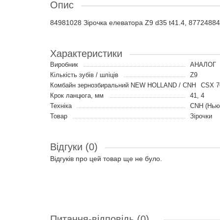
Опис
84981028 Зірочка елеватора Z9 d35 t41.4, 87724884
Характеристики
Виробник
АНАЛОГ
Кількість зубів / шліців
Z9
Комбайн зернозбиральний NEW HOLLAND / CNH
CSX 7
Крок ланцюга, мм
41, 4
Техніка
CNH (Нью
Товар
Зірочки
Відгуки (0)
Відгуків про цей товар ще не було.
Питання-відповідь
(0)