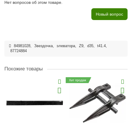
Нет вопросов об этом товаре.
Новый вопрос
84981028
,
Звездочка
,
элеватора
,
Z9
,
d35
,
t41.4
,
87724884
Похожие товары
Хит продаж