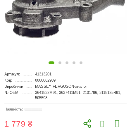
Артикул:
41313201
Код:
0000062909
Виробники
MASSEY FERGUSON-аналог
№ OEM:
3641832M91, 3637411M91, 2101786, 3118125R91,
505598
1 779 ₴