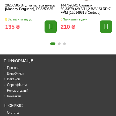
28250585 Втулка пальця шнека
1447690M1 Cальник
[Massey Ferguson], D28250585
60,33*79,4*9,5/11,2 BAVISLRD*7
FPM [12014981B Corteco],
218375A1
Залишити відгук
Залишити відгук
135 ₴
210 ₴
ІНФОРМАЦІЯ
Про нас
Виробники
Вакансії
Сертифікати
Рекомендації
Контакти
СЕРВІС
Оплата