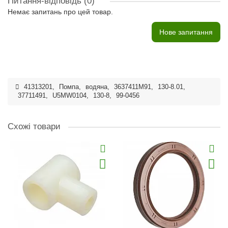
Питання-відповідь
(0)
Немає запитань про цей товар.
Нове запитання
41313201
,
Помпа
,
водяна
,
3637411M91
,
130-8.01
,
37711491
,
U5MW0104
,
130-8
,
99-0456
Схожі товари