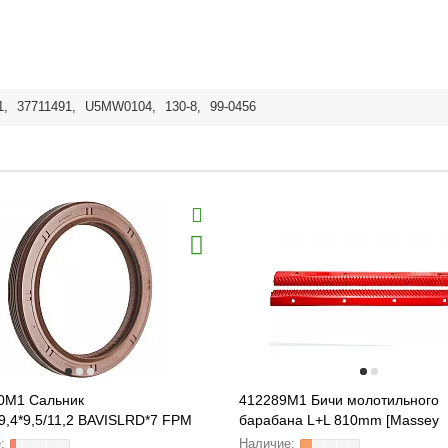
1
,
37711491
,
U5MW0104
,
130-8
,
99-0456
0M1 Cальник
412289M1 Бичи молотильного
9,4*9,5/11,2 BAVISLRD*7 FPM
барабана L+L 810mm [Massey
81B Corteco], 218375A1
Ferguson]