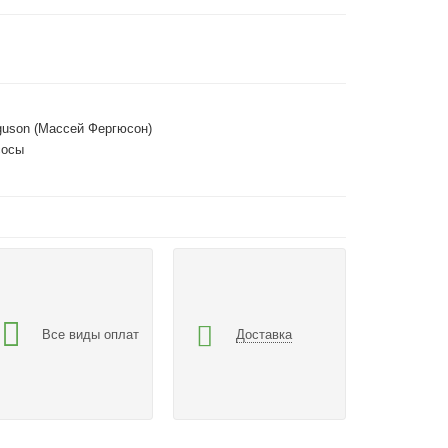
guson (Массей Фергюсон)
сосы
Все виды оплат
Доставка