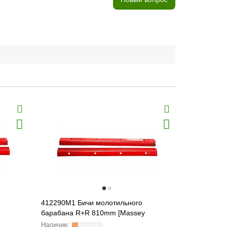
412290M1 Бичи молотильного
1722444M9
барабана R+R 810mm [Massey
d27,5 [Mas
Ferguson]
ORIGINAL,