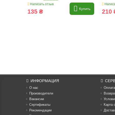
Написать отзыв
Написа
Купить
135 ₴
210 
ИНФОРМАЦИЯ
СЕР
О нас
Оплат
Производители
Возвра
Вакансии
Услови
Cертификаты
Карта 
Рекомендации
Достав