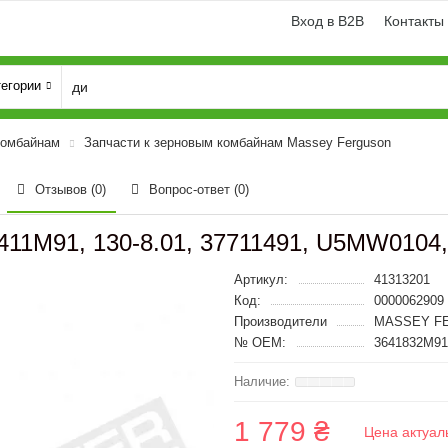
Вход в B2B
Контакты
тегории
комбайнам
Запчасти к зерновым комбайнам Massey Ferguson
Отзывов (0)
Вопрос-ответ
(0)
411M91, 130-8.01, 37711491, U5MW0104, 
Артикул:
41313201
Код:
0000062909
Производители
MASSEY FE
№ OEM:
3641832M91,
1 779 ₴
Цена актуал