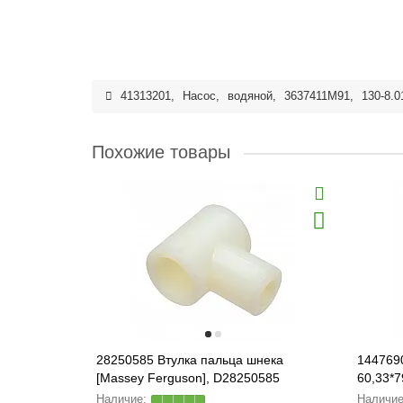
41313201
,
Насос
,
водяной
,
3637411M91
,
130-8.0
Похожие товары
28250585 Втулка пальца шнека
144769
[Massey Ferguson], D28250585
60,33*7
[120149