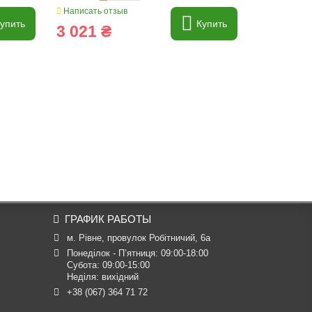
Написать отзыв
Написать о
упить
Купить
3 021 ₴
462 ₴
ГРАФИК РАБОТЫ
м. Рівне, провулок Робітничий, 6а
Понеділок - П’ятниця: 09:00-18:00

Субота: 09:00-15:00

Неділя: вихідний
+38 (067) 364 71 72