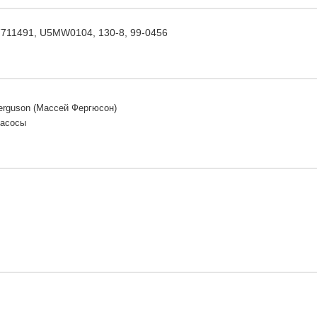
7711491, U5MW0104, 130-8, 99-0456
erguson (Массей Фергюсон)
Насосы