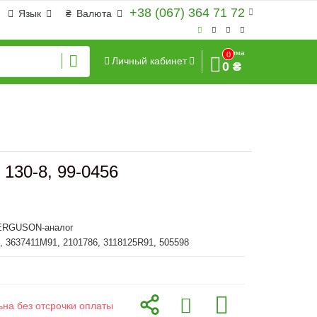
+38 (067) 364 71 72
Язык
₴
Валюта
Сумма
0
Личный кабинет
0 ₴
130-8, 99-0456
RGUSON-аналог
 3637411M91, 2101786, 3118125R91, 505598
ьна без отсрочки оплаты