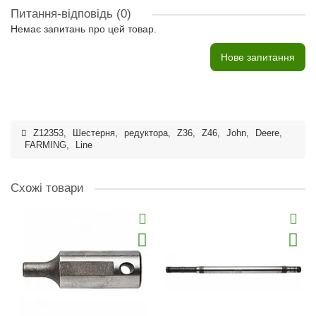
Питання-відповідь
(0)
Немає запитань про цей товар.
Нове запитання
Z12353
,
Шестерня
,
редуктора
,
Z36
,
Z46
,
John
,
Deere
,
FARMING
,
Line
Схожі товари