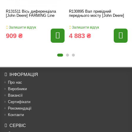
R131511 Вісь диференціала
R130895 Вал привідний
[John Deere] FARMING Line
переднього мосту [John Deere]
Залишити відгук
Залишити відгук
909 ₴
4 883 ₴
ІНФОРМАЦІЯ
Про нас
Виробники
Вакансії
Сертифікати
Рекомендації
Контакти
СЕРВІС