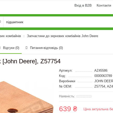
Вхід в B2B
Контакти
вих комбайнів
Запчастини до зернових комбайнів John Deere
Відгуки (0)
Питання-відповідь
(0)
 [John Deere], Z57754
Артикул:
AZ45586
Код:
0000063789
Виробники
JOHN DEER
№ OEM:
Z57754, AZ
639 ₴
Ціна актуальна б