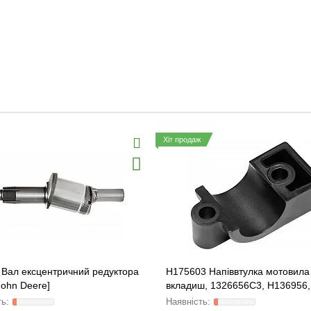
Хіт продаж
 Вал ексцентричний редуктора
H175603 Напіввтулка мотовила 
John Deere]
вкладиш, 1326656C3, H136956,
71407270