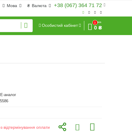
+38 (067) 364 71 72
Мова
₴
Валюта
Сума
0
Особистий кабінет
0 ₴
E-аналог
45586
ез відтермінування оплати