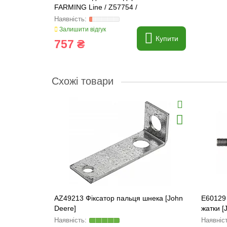
FARMING Line / Z57754 /
Залишити відгук
Купити
757 ₴
Схожі товари
AZ49213 Фіксатор пальця шнека [John
E60129
Deere]
жатки [