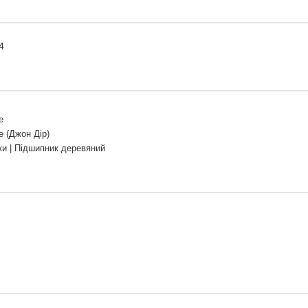
4
e
e (Джон Дір)
и | Підшипник деревяний