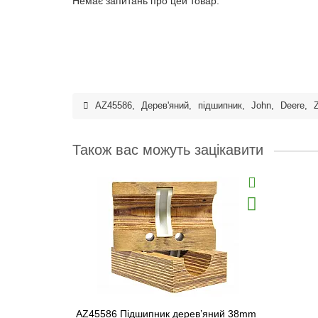
Немає запитань про цей товар.
AZ45586
,
Дерев'яний
,
підшипник
,
John
,
Deere
,
Також вас можуть зацікавити
AZ45586 Підшипник дерев’яний 38mm