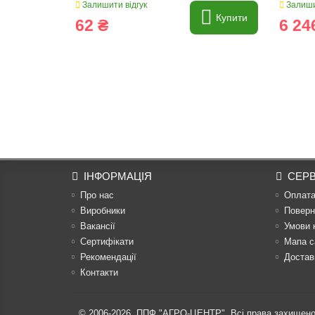
Залишити відгук
Залиши
Купити
62 ₴
6 24
ІНФОРМАЦІЯ
СЕРВ
Про нас
Оплат
Виробники
Поверн
Вакансії
Умови 
Сертифікати
Мапа с
Рекомендації
Достав
Контакти
© 2006-2026,
ППФ "АГРО-ЦЕНТР"
. Всі права захищено