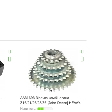
-
AA31693 Зірочка комбінована
Z59062 Лоп
Z16/21/26/28/36 [John Deere] HEAVY-
[John Deere
PARTS ORIGINAL