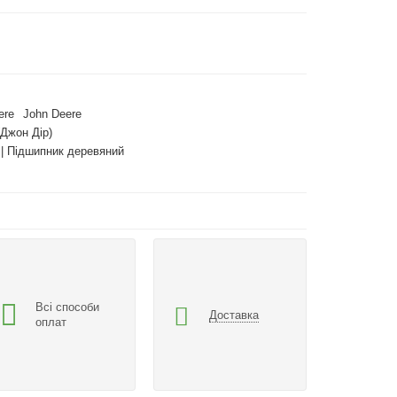
ere
John Deere
(Джон Дір)
| Підшипник деревяний
Всі способи
Доставка
оплат