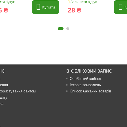
ти відгук
Залишити відгук
Купити
К
6 ₴
28 ₴
ІС
ОБЛІКОВИЙ ЗАПИС
а
Особистий кабінет
ення
Історія замовлень
користування сайтом
Список бажаних товарів
айту
ка
.