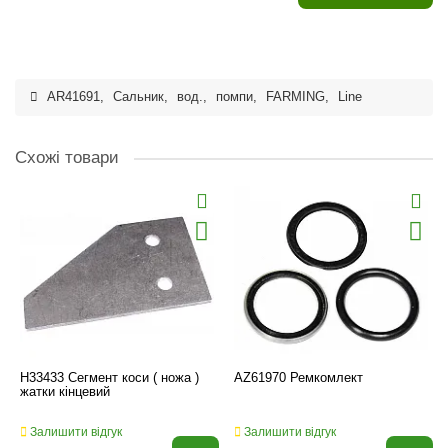
AR41691
,
Сальник
,
вод.
,
помпи
,
FARMING
,
Line
Схожі товари
H33433 Сегмент коси ( ножа )
AZ61970 Ремкомлект
жатки кінцевий
Залишити відгук
Залишити відгук