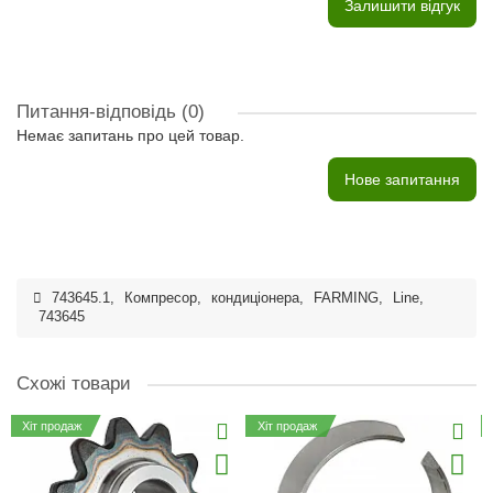
Залишити відгук
Питання-відповідь
(0)
Немає запитань про цей товар.
Нове запитання
743645.1
,
Компресор
,
кондиціонера
,
FARMING
,
Line
,
743645
Схожі товари
Хіт продаж
Хіт продаж