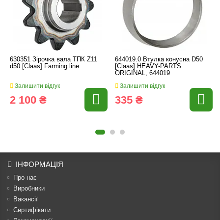
630351 Зірочка вала ТПК Z11
644019.0 Втулка конусна D50
d50 [Claas] Farming line
[Claas] HEAVY-PARTS
ORIGINAL, 644019
Залишити відгук
Залишити відгук
2 100 ₴
335 ₴
ІНФОРМАЦІЯ
Про нас
Виробники
Вакансії
Сертифікати