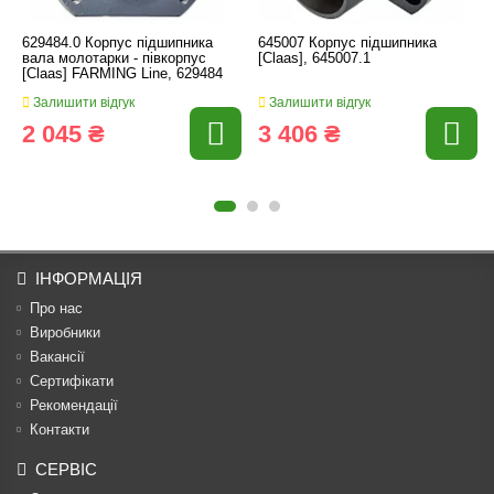
629484.0 Корпус підшипника
645007 Корпус підшипника
вала молотарки - півкорпус
[Claas], 645007.1
[Claas] FARMING Line, 629484
Залишити відгук
Залишити відгук
2 045 ₴
3 406 ₴
ІНФОРМАЦІЯ
Про нас
Виробники
Вакансії
Сертифікати
Рекомендації
Контакти
СЕРВІС