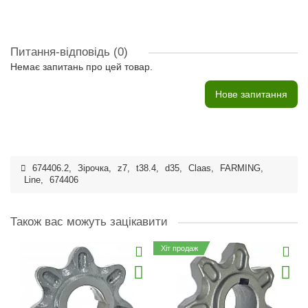
Питання-відповідь
(0)
Немає запитань про цей товар.
Нове запитання
674406.2
,
Зірочка
,
z7
,
t38.4
,
d35
,
Claas
,
FARMING
,
Line
,
674406
Також вас можуть зацікавити
Хіт продаж