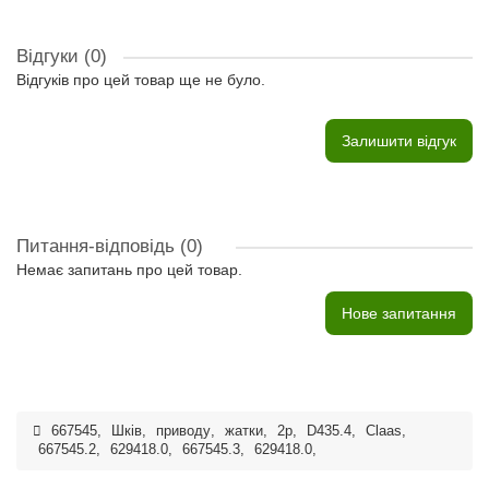
Відгуки (0)
Відгуків про цей товар ще не було.
Залишити відгук
Питання-відповідь
(0)
Немає запитань про цей товар.
Нове запитання
667545
,
Шків
,
приводу
,
жатки
,
2р
,
D435.4
,
Claas
,
667545.2
,
629418.0
,
667545.3
,
629418.0
,