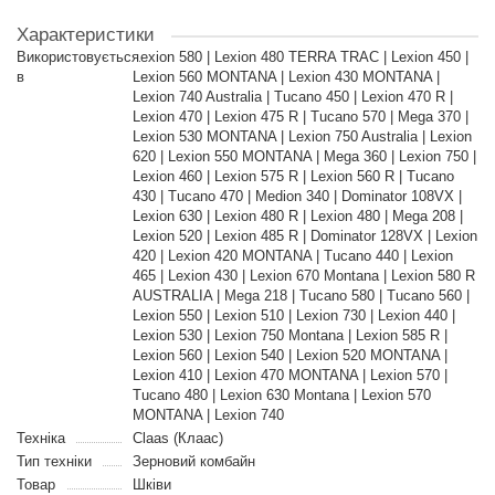
Характеристики
Використовується
Lexion 580 | Lexion 480 TERRA TRAC | Lexion 450 |
в
Lexion 560 MONTANA | Lexion 430 MONTANA |
Lexion 740 Australia | Tucano 450 | Lexion 470 R |
Lexion 470 | Lexion 475 R | Tucano 570 | Mega 370 |
Lexion 530 MONTANA | Lexion 750 Australia | Lexion
620 | Lexion 550 MONTANA | Mega 360 | Lexion 750 |
Lexion 460 | Lexion 575 R | Lexion 560 R | Tucano
430 | Tucano 470 | Medion 340 | Dominator 108VX |
Lexion 630 | Lexion 480 R | Lexion 480 | Mega 208 |
Lexion 520 | Lexion 485 R | Dominator 128VX | Lexion
420 | Lexion 420 MONTANA | Tucano 440 | Lexion
465 | Lexion 430 | Lexion 670 Montana | Lexion 580 R
AUSTRALIA | Mega 218 | Tucano 580 | Tucano 560 |
Lexion 550 | Lexion 510 | Lexion 730 | Lexion 440 |
Lexion 530 | Lexion 750 Montana | Lexion 585 R |
Lexion 560 | Lexion 540 | Lexion 520 MONTANA |
Lexion 410 | Lexion 470 MONTANA | Lexion 570 |
Tucano 480 | Lexion 630 Montana | Lexion 570
MONTANA | Lexion 740
Техніка
Claas (Клаас)
Тип техніки
Зерновий комбайн
Товар
Шківи